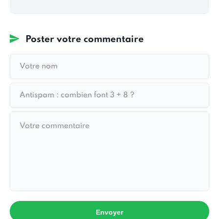
Poster votre commentaire
Envoyer