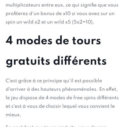
multiplicateurs entre eux, ce qui signifie que vous
profiterez d'un bonus de x10 si vous avez sur un
spin un wild x2 et un wild x5 (5x2=10).
4 modes de tours
gratuits différents
C'est grâce à ce principe qu'il est possible
d'arriver à des hauteurs phénoménales. En effet,
le jeu dispose de 4 modes de free spins différents
et c'est à vous de choisir lequel vous convient le
mieux.