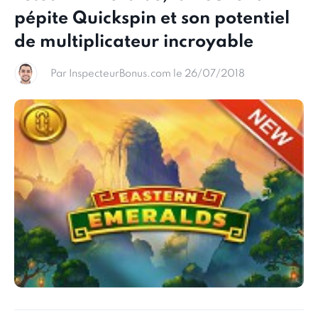
pépite Quickspin et son potentiel
de multiplicateur incroyable
Par InspecteurBonus.com le 26/07/2018