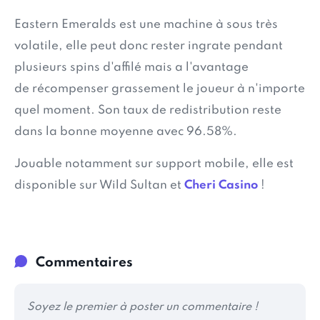
Eastern Emeralds est une machine à sous très
volatile, elle peut donc rester ingrate pendant
plusieurs spins d'affilé mais a l'avantage
de récompenser grassement le joueur à n'importe
quel moment. Son taux de redistribution reste
dans la bonne moyenne avec 96.58%.
Jouable notamment sur support mobile, elle est
disponible sur Wild Sultan et
Cheri Casino
!
Commentaires
Soyez le premier à poster un commentaire !