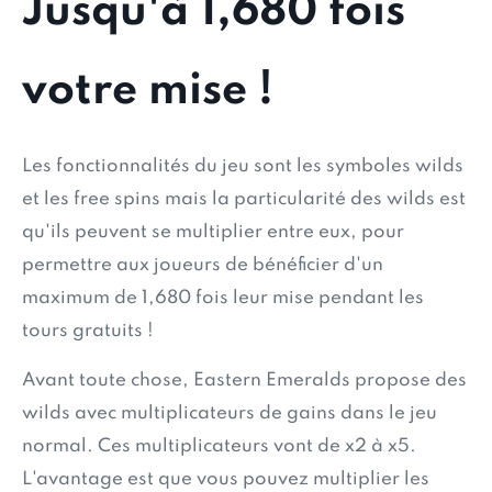
Jusqu'à 1,680 fois
votre mise !
Les fonctionnalités du jeu sont les symboles wilds
et les free spins mais la particularité des wilds est
qu'ils peuvent se multiplier entre eux, pour
permettre aux joueurs de bénéficier d'un
maximum de 1,680 fois leur mise pendant les
tours gratuits !
Avant toute chose, Eastern Emeralds propose des
wilds avec multiplicateurs de gains dans le jeu
normal. Ces multiplicateurs vont de x2 à x5.
L'avantage est que vous pouvez multiplier les