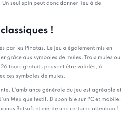
e. Un seul spin peut donc donner lieu à de
classiques !
s par les Pinatas. Le jeu a également mis en
ncher grâce aux symboles de mules. Trois mules ou
26 tours gratuits peuvent être validés, à
avec ces symboles de mules.
ante. L'ambiance générale du jeu est agréable et
'un Mexique festif. Disponible sur PC et mobile,
asinos Betsoft et mérite une certaine attention !