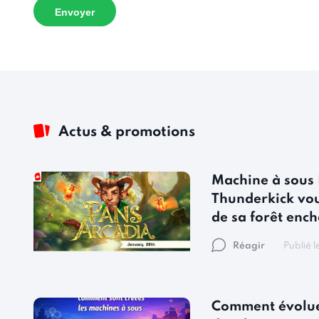
Envoyer
Actus & promotions
Machine à sous 
Thunderkick vou
de sa forêt enc
Réagir
Publié 
Comment évoluen