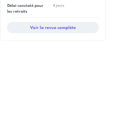
Délai constaté pour
4 jours
les retraits
Voir la revue complète