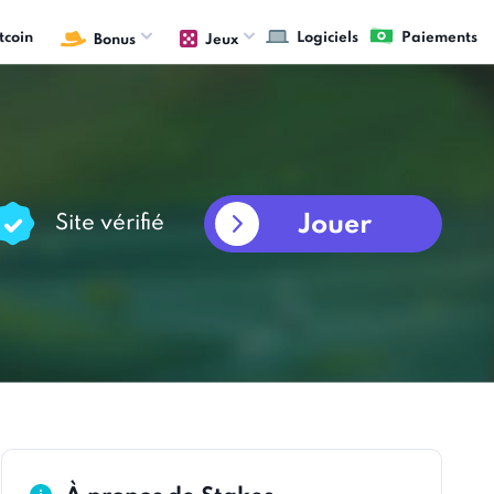
tcoin
Logiciels
Paiements
Bonus
Jeux
Jouer
Site vérifié