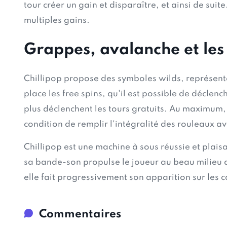
tour créer un gain et disparaître, et ainsi de suit
multiples gains.
Grappes, avalanche et les 
Chillipop propose des symboles wilds, représenté
place les free spins, qu'il est possible de décle
plus déclenchent les tours gratuits. Au maximum, 
condition de remplir l'intégralité des rouleaux 
Chillipop est une machine à sous réussie et plais
sa bande-son propulse le joueur au beau milieu d
elle fait progressivement son apparition sur les c
Commentaires