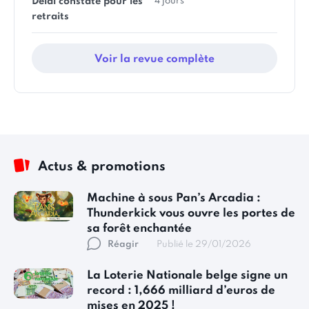
Délai constaté pour les
4 jours
retraits
Voir la revue complète
Actus & promotions
Machine à sous Pan’s Arcadia :
Thunderkick vous ouvre les portes de
sa forêt enchantée
Réagir
Publié le 29/01/2026
La Loterie Nationale belge signe un
record : 1,666 milliard d’euros de
mises en 2025 !