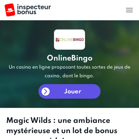
OnlineBingo
Un casino en ligne proposant toutes sortes de jeux de
casino, dont le bingo.
Jouer
Magic Wilds : une ambiance
mystérieuse et un lot de bonus