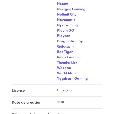
Netent
Nextgen Gaming
Nolimit City
Novomatic
Nyx Gaming
Play'n GO
Playson
Pragmatic Play
Quickspin
Red Tiger
Relax Gaming
Thunderkick
Wazdan
World Match
Yggdrasil Gaming
Licence
Curaçao
Date de création
2011