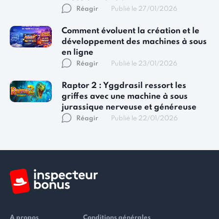
Réagir
Publié le 27/01/2026
Comment évoluent la création et le
développement des machines à sous
en ligne
Réagir
Publié le 23/01/2026
Raptor 2 : Yggdrasil ressort les
griffes avec une machine à sous
jurassique nerveuse et généreuse
Réagir
Publié le 22/01/2026
A propos
Conditions générales