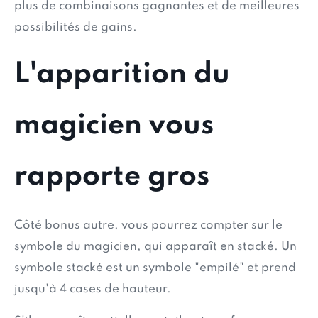
plus de combinaisons gagnantes et de meilleures
possibilités de gains.
L'apparition du
magicien vous
rapporte gros
Côté bonus autre, vous pourrez compter sur le
symbole du magicien, qui apparaît en stacké. Un
symbole stacké est un symbole "empilé" et prend
jusqu'à 4 cases de hauteur.