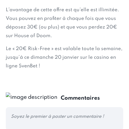
L’avantage de cette offre est qu’elle est illimitée.
Vous pouvez en profiter à chaque fois que vous
déposez 30€ (ou plus) et que vous perdez 20€
sur House of Doom.
Le « 20€ Risk-Free » est valable toute la semaine,
jusqu’à ce dimanche 20 janvier sur le casino en
ligne SvenBet !
Commentaires
Soyez le premier à poster un commentaire !