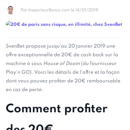
Par InspecteurBonus.com le 14/01/2019
SvenBet propose jusqu’au 20 janvier 2019 une
offre exceptionnelle de 20€ de cash back sur la
machine à sous
House of Doom
(du fournisseur
Play’n GO). Voici les détails de l’offre et la façon
dont vous pouvez profiter de 20€ remboursable
en cas de perte.
Comment profiter