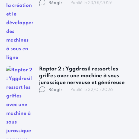
Réagir
Publié le 23/01/2026
Raptor 2 : Yggdrasil ressort les
griffes avec une machine à sous
jurassique nerveuse et généreuse
Réagir
Publié le 22/01/2026