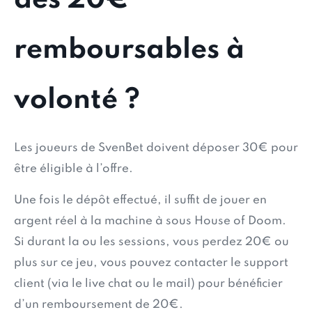
des 20€
remboursables à
volonté ?
Les joueurs de SvenBet doivent déposer 30€ pour
être éligible à l’offre.
Une fois le dépôt effectué, il suffit de jouer en
argent réel à la machine à sous House of Doom.
Si durant la ou les sessions, vous perdez 20€ ou
plus sur ce jeu, vous pouvez contacter le support
client (via le live chat ou le mail) pour bénéficier
d’un remboursement de 20€.