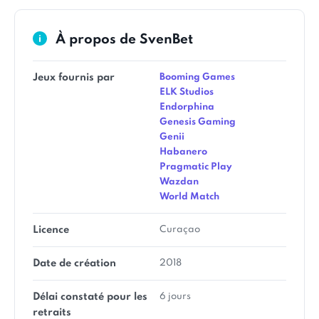
À propos de SvenBet
Jeux fournis par
Booming Games
ELK Studios
Endorphina
Genesis Gaming
Genii
Habanero
Pragmatic Play
Wazdan
World Match
Licence
Curaçao
Date de création
2018
Délai constaté pour les
6 jours
retraits