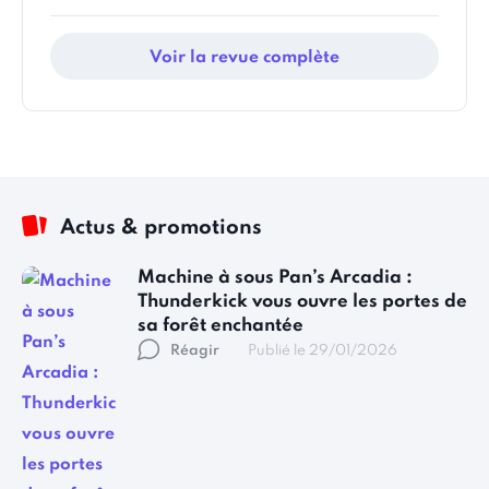
Voir la revue complète
Actus & promotions
Machine à sous Pan’s Arcadia :
Thunderkick vous ouvre les portes de
sa forêt enchantée
Réagir
Publié le 29/01/2026