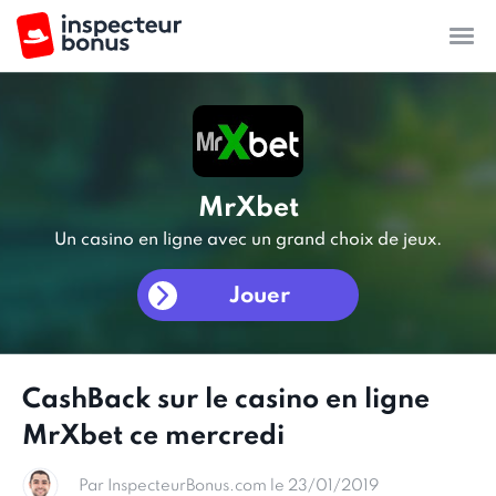
MrXbet
Un casino en ligne avec un grand choix de jeux.
Jouer
CashBack sur le casino en ligne
MrXbet ce mercredi
Par InspecteurBonus.com le 23/01/2019