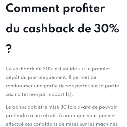
Comment profiter
du cashback de 30%
?
Ce cashback de 30% est valide sur le premier
dépôt du jour uniquement. Il permet de
rembourser une partie de vos pertes sur la partie
casino (et non paris sportifs).
Le bonus doit être misé 30 fois avant de pouvoir
prétendre à un retrait. A noter que vous pouvez
effectué ces conditions de mises sur les machines