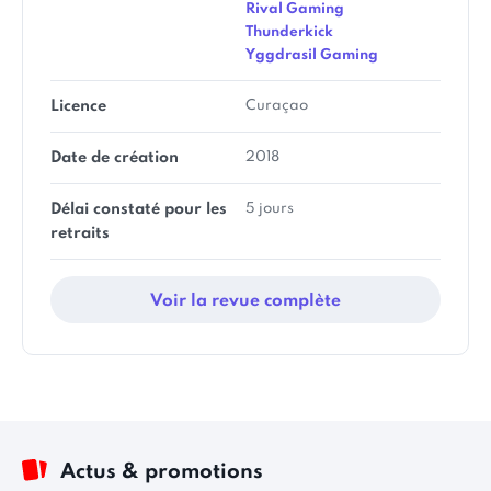
Rival Gaming
Thunderkick
Yggdrasil Gaming
Licence
Curaçao
Date de création
2018
Délai constaté pour les
5 jours
retraits
Voir la revue complète
Actus & promotions