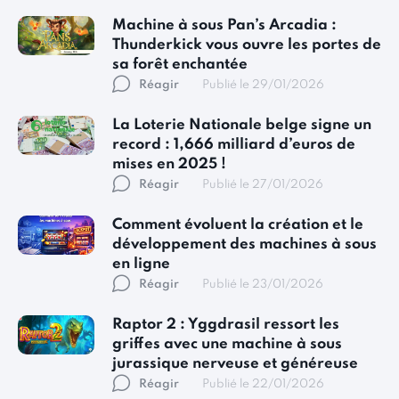
Machine à sous Pan’s Arcadia :
Thunderkick vous ouvre les portes de
sa forêt enchantée
Réagir
Publié le 29/01/2026
La Loterie Nationale belge signe un
record : 1,666 milliard d’euros de
mises en 2025 !
Réagir
Publié le 27/01/2026
Comment évoluent la création et le
développement des machines à sous
en ligne
Réagir
Publié le 23/01/2026
Raptor 2 : Yggdrasil ressort les
griffes avec une machine à sous
jurassique nerveuse et généreuse
Réagir
Publié le 22/01/2026