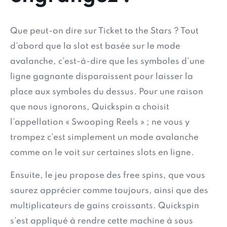
Que peut-on dire sur Ticket to the Stars ? Tout
d’abord que la slot est basée sur le mode
avalanche, c’est-à-dire que les symboles d’une
ligne gagnante disparaissent pour laisser la
place aux symboles du dessus. Pour une raison
que nous ignorons, Quickspin a choisit
l’appellation « Swooping Reels » ; ne vous y
trompez c’est simplement un mode avalanche
comme on le voit sur certaines slots en ligne.
Ensuite, le jeu propose des free spins, que vous
saurez apprécier comme toujours, ainsi que des
multiplicateurs de gains croissants. Quickspin
s’est appliqué à rendre cette machine à sous