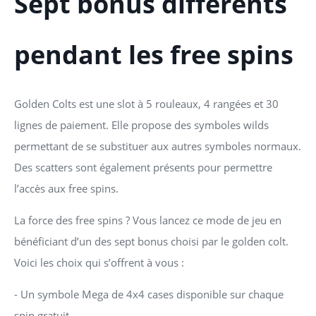
Sept bonus différents
pendant les free spins
Golden Colts est une slot à 5 rouleaux, 4 rangées et 30
lignes de paiement. Elle propose des symboles wilds
permettant de se substituer aux autres symboles normaux.
Des scatters sont également présents pour permettre
l’accès aux free spins.
La force des free spins ? Vous lancez ce mode de jeu en
bénéficiant d’un des sept bonus choisi par le golden colt.
Voici les choix qui s’offrent à vous :
- Un symbole Mega de 4x4 cases disponible sur chaque
spin gratuit