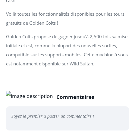
cash
Voilà toutes les fonctionnalités disponibles pour les tours
gratuits de Golden Colts !
Golden Colts propose de gagner jusqu’à 2,500 fois sa mise
initiale et est, comme la plupart des nouvelles sorties,
compatible sur les supports mobiles. Cette machine à sous
est notamment disponible sur Wild Sultan.
Commentaires
Soyez le premier à poster un commentaire !