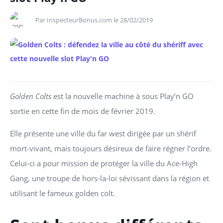
Par InspecteurBonus.com le 28/02/2019
Golden Colts
est la nouvelle machine à sous Play’n GO
sortie en cette fin de mois de février 2019.
Elle présente une ville du far west dirigée par un shérif
mort-vivant, mais toujours désireux de faire régner l’ordre.
Celui-ci a pour mission de protéger la ville du Ace-High
Gang, une troupe de hors-la-loi sévissant dans la région et
utilisant le fameux golden colt.