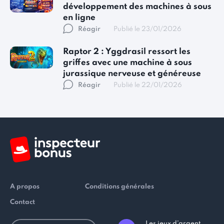
développement des machines à sous
en ligne
Réagir
Publié le 23/01/2026
Raptor 2 : Yggdrasil ressort les
griffes avec une machine à sous
jurassique nerveuse et généreuse
Réagir
Publié le 22/01/2026
A propos
Conditions générales
Contact
Les jeux d’argent