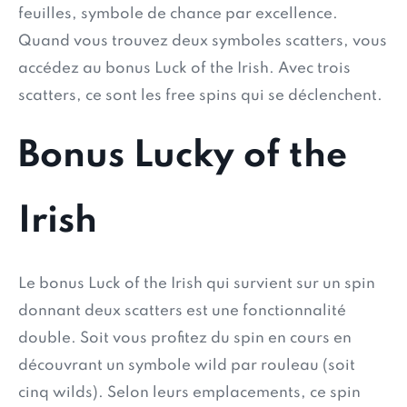
feuilles, symbole de chance par excellence.
Quand vous trouvez deux symboles scatters, vous
accédez au bonus Luck of the Irish. Avec trois
scatters, ce sont les free spins qui se déclenchent.
Bonus Lucky of the
Irish
Le bonus Luck of the Irish qui survient sur un spin
donnant deux scatters est une fonctionnalité
double. Soit vous profitez du spin en cours en
découvrant un symbole wild par rouleau (soit
cinq wilds). Selon leurs emplacements, ce spin