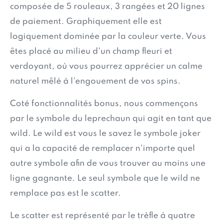
composée de 5 rouleaux, 3 rangées et 20 lignes
de paiement. Graphiquement elle est
logiquement dominée par la couleur verte. Vous
êtes placé au milieu d'un champ fleuri et
verdoyant, où vous pourrez apprécier un calme
naturel mêlé à l'engouement de vos spins.
Coté fonctionnalités bonus, nous commençons
par le symbole du leprechaun qui agit en tant que
wild. Le wild est vous le savez le symbole joker
qui a la capacité de remplacer n'importe quel
autre symbole afin de vous trouver au moins une
ligne gagnante. Le seul symbole que le wild ne
remplace pas est le scatter.
Le scatter est représenté par le trèfle à quatre