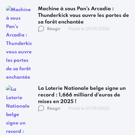
Machine à sous Pan’s Arcadia :
Thunderkick vous ouvre les portes de
sa forêt enchantée
Réagir
Publié le 29/01/2026
La Loterie Nationale belge signe un
record : 1,666 milliard d’euros de
mises en 2025 !
Réagir
Publié le 27/01/2026