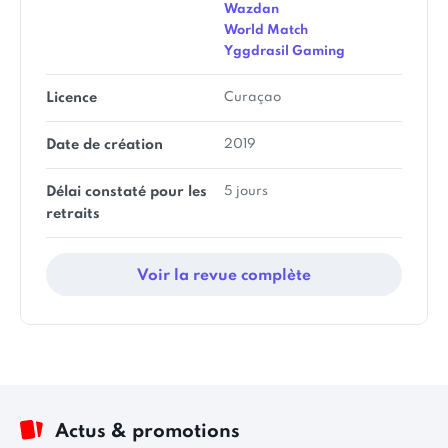
Wazdan
World Match
Yggdrasil Gaming
Licence
Curaçao
Date de création
2019
Délai constaté pour les
5 jours
retraits
Voir la revue complète
Actus & promotions