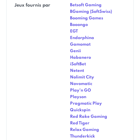
Jeux fournis par
Betsoft Gaming
BGaming (SoftSwiss)
Booming Games
Booongo
EGT
Endorphina
Gamomat
Genii
Habanero
iSoftBet
Netent
Nolimit City
Novomatic
Play'n GO
Playson
Pragmatic Play
Quickspin
Red Rake Gaming
Red Tiger
Relax Gaming
Thunderkick