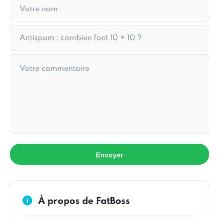
Envoyer
À propos de FatBoss