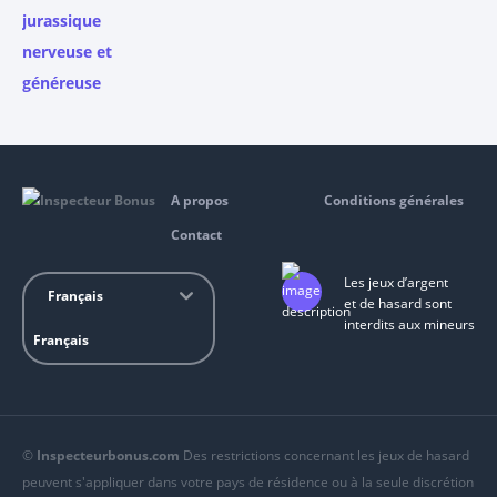
A propos
Conditions générales
Contact
Les jeux d’argent
Français
et de hasard sont
interdits aux mineurs
Français
©
Inspecteurbonus.com
Des restrictions concernant les jeux de hasard
peuvent s'appliquer dans votre pays de résidence ou à la seule discrétion