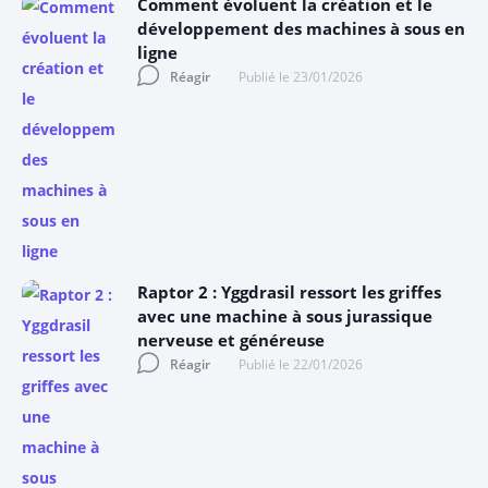
Comment évoluent la création et le
développement des machines à sous en
ligne
Réagir
Publié le 23/01/2026
Raptor 2 : Yggdrasil ressort les griffes
avec une machine à sous jurassique
nerveuse et généreuse
Réagir
Publié le 22/01/2026