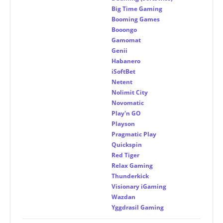
Big Time Gaming
Booming Games
Booongo
Gamomat
Genii
Habanero
iSoftBet
Netent
Nolimit City
Novomatic
Play'n GO
Playson
Pragmatic Play
Quickspin
Red Tiger
Relax Gaming
Thunderkick
Visionary iGaming
Wazdan
Yggdrasil Gaming