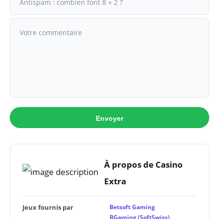
Envoyer
À propos de Casino
Extra
Jeux fournis par
Betsoft Gaming
BGaming (SoftSwiss)