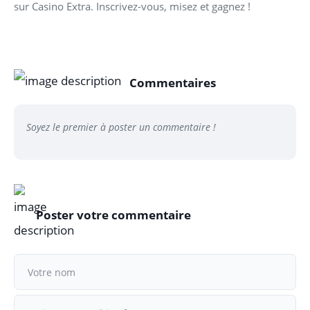
sur Casino Extra. Inscrivez-vous, misez et gagnez !
Commentaires
Soyez le premier à poster un commentaire !
Poster votre commentaire