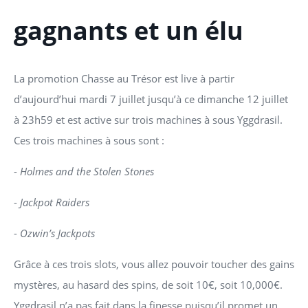
gagnants et un élu
La promotion Chasse au Trésor est live à partir
d’aujourd’hui mardi 7 juillet jusqu’à ce dimanche 12 juillet
à 23h59 et est active sur trois machines à sous Yggdrasil.
Ces trois machines à sous sont :
-
Holmes and the Stolen Stones
-
Jackpot Raiders
-
Ozwin’s Jackpots
Grâce à ces trois slots, vous allez pouvoir toucher des gains
mystères, au hasard des spins, de soit 10€, soit 10,000€.
Yggdrasil n’a pas fait dans la finesse puisqu’il promet un