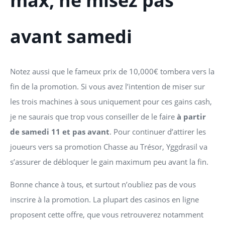
max, ne misez pas
avant samedi
Notez aussi que le fameux prix de 10,000€ tombera vers la
fin de la promotion. Si vous avez l’intention de miser sur
les trois machines à sous uniquement pour ces gains cash,
je ne saurais que trop vous conseiller de le faire
à partir
de samedi 11 et pas avant
. Pour continuer d’attirer les
joueurs vers sa promotion Chasse au Trésor, Yggdrasil va
s’assurer de débloquer le gain maximum peu avant la fin.
Bonne chance à tous, et surtout n’oubliez pas de vous
inscrire à la promotion. La plupart des casinos en ligne
proposent cette offre, que vous retrouverez notamment