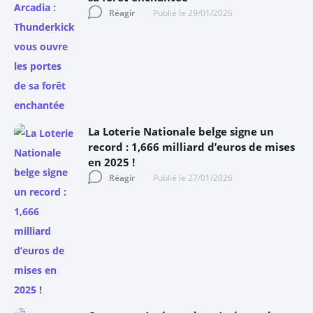
Réagir
Publié le 29/01/2026
La Loterie Nationale belge signe un
record : 1,666 milliard d’euros de mises
en 2025 !
Réagir
Publié le 27/01/2026