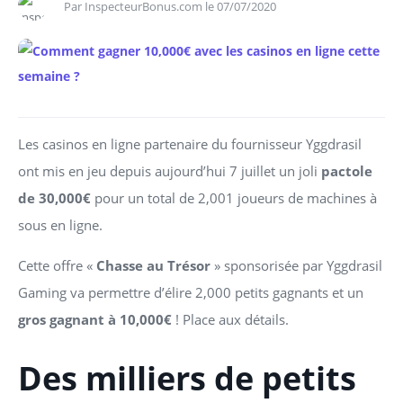
Par InspecteurBonus.com le 07/07/2020
Les casinos en ligne partenaire du fournisseur Yggdrasil
ont mis en jeu depuis aujourd’hui 7 juillet un joli
pactole
de 30,000€
pour un total de 2,001 joueurs de machines à
sous en ligne.
Cette offre «
Chasse au Trésor
» sponsorisée par Yggdrasil
Gaming va permettre d’élire 2,000 petits gagnants et un
gros gagnant à 10,000€
! Place aux détails.
Des milliers de petits