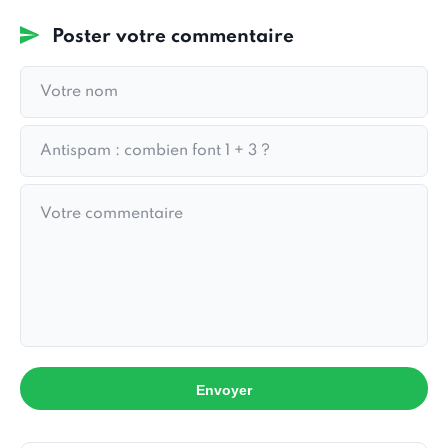
Poster votre commentaire
Envoyer