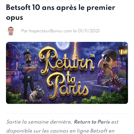
Betsoft 10 ans après le premier
opus
Par InspecteurBonus.com le 01/11/2021
Sortie la semaine dernière,
Return to Paris
est
disponible sur les casinos en ligne Betsoft en