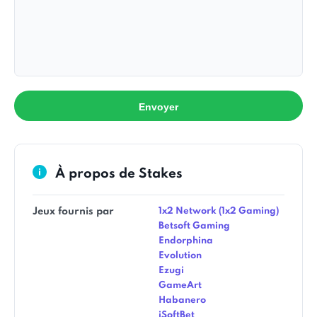
Envoyer
À propos de Stakes
Jeux fournis par
1x2 Network (1x2 Gaming)
Betsoft Gaming
Endorphina
Evolution
Ezugi
GameArt
Habanero
iSoftBet