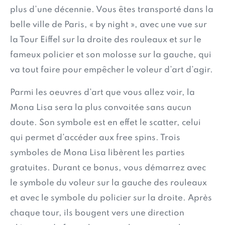
plus d’une décennie. Vous êtes transporté dans la
belle ville de Paris, « by night », avec une vue sur
la Tour Eiffel sur la droite des rouleaux et sur le
fameux policier et son molosse sur la gauche, qui
va tout faire pour empêcher le voleur d’art d’agir.
Parmi les oeuvres d’art que vous allez voir, la
Mona Lisa sera la plus convoitée sans aucun
doute. Son symbole est en effet le scatter, celui
qui permet d’accéder aux free spins. Trois
symboles de Mona Lisa libèrent les parties
gratuites. Durant ce bonus, vous démarrez avec
le symbole du voleur sur la gauche des rouleaux
et avec le symbole du policier sur la droite. Après
chaque tour, ils bougent vers une direction