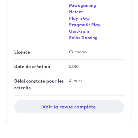
Microgaming
Netent
Play'n GO
Pragmatic Play
Quickspin
Relax Gaming
Licence
Curaçao
Date de création
2016
Délai constaté pour les
4 jours
retraits
Voir la revue complète