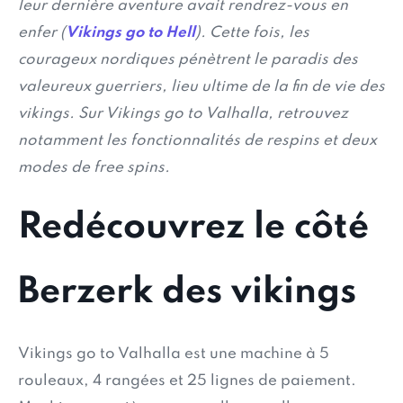
leur dernière aventure avait rendrez-vous en
enfer (
Vikings go to Hell
). Cette fois, les
courageux nordiques pénètrent le paradis des
valeureux guerriers, lieu ultime de la fin de vie des
vikings. Sur Vikings go to Valhalla, retrouvez
notamment les fonctionnalités de respins et deux
modes de free spins.
Redécouvrez le côté
Berzerk des vikings
Vikings go to Valhalla est une machine à 5
rouleaux, 4 rangées et 25 lignes de paiement.