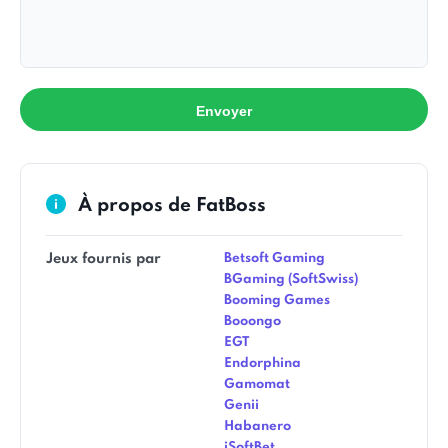
Envoyer
À propos de FatBoss
Jeux fournis par
Betsoft Gaming
BGaming (SoftSwiss)
Booming Games
Booongo
EGT
Endorphina
Gamomat
Genii
Habanero
iSoftBet