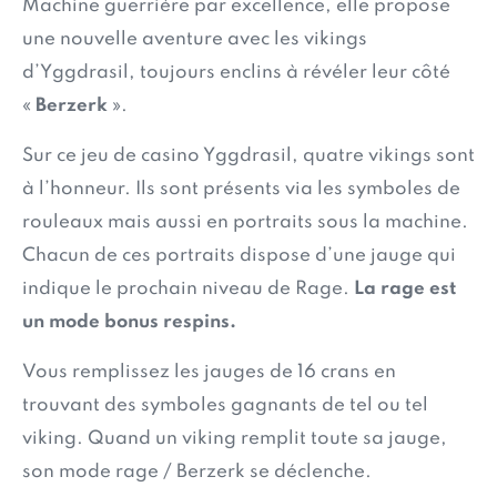
Machine guerrière par excellence, elle propose
une nouvelle aventure avec les vikings
d’Yggdrasil, toujours enclins à révéler leur côté
«
Berzerk
».
Sur ce jeu de casino Yggdrasil, quatre vikings sont
à l’honneur. Ils sont présents via les symboles de
rouleaux mais aussi en portraits sous la machine.
Chacun de ces portraits dispose d’une jauge qui
indique le prochain niveau de Rage.
La rage est
un mode bonus respins.
Vous remplissez les jauges de 16 crans en
trouvant des symboles gagnants de tel ou tel
viking. Quand un viking remplit toute sa jauge,
son mode rage / Berzerk se déclenche.