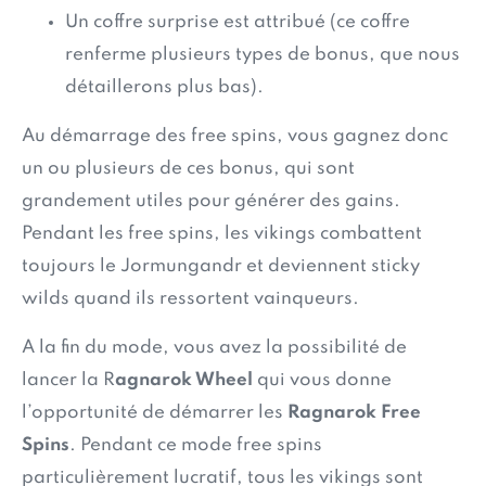
Un coffre surprise est attribué (ce coffre
renferme plusieurs types de bonus, que nous
détaillerons plus bas).
Au démarrage des free spins, vous gagnez donc
un ou plusieurs de ces bonus, qui sont
grandement utiles pour générer des gains.
Pendant les free spins, les vikings combattent
toujours le Jormungandr et deviennent sticky
wilds quand ils ressortent vainqueurs.
A la fin du mode, vous avez la possibilité de
lancer la R
agnarok Wheel
qui vous donne
l’opportunité de démarrer les
Ragnarok Free
Spins
. Pendant ce mode free spins
particulièrement lucratif, tous les vikings sont