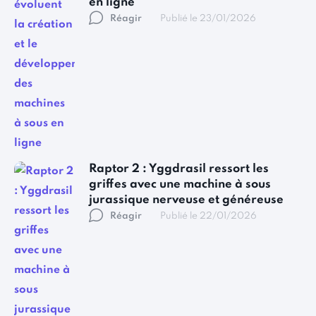
en ligne
Réagir
Publié le 23/01/2026
Raptor 2 : Yggdrasil ressort les
griffes avec une machine à sous
jurassique nerveuse et généreuse
Réagir
Publié le 22/01/2026