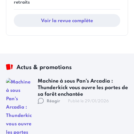
retraits
Voir la revue complète
Actus & promotions
Machine à sous Pan’s Arcadia :
Thunderkick vous ouvre les portes de
sa forêt enchantée
Réagir
Publié le 29/01/2026