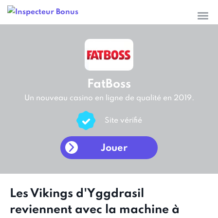
FatBoss
Un nouveau casino en ligne de qualité en 2019.
Site vérifié
Jouer
Les Vikings d'Yggdrasil
reviennent avec la machine à