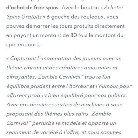
d’achat de free spins
. Avec le bouton «
Acheter
Spins Gratuits
» à gauche des rouleaux, vous
pouvez démarrer les tours gratuits directement
en payant un montant de 80 fois le montant du
spin en cours.
«
Capturant l’imagination des joueurs avec un
thème vibrant et des créatures amusantes et
effrayantes, Zombie Carnival™ trouve fun
équilibre prudent entre l’horreur et l’humour pour
offrirent produit bien équilibré pour nos publics.
Avec nos dernières sorties de machines à sous
proposant des thèmes plus sains, Zombie
Carnival™ perturbe le modèle et apporte un
sentiment de variété à l’offre, et nous sommes