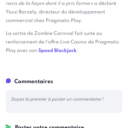
ravis de la façon dont il a pris forme
» a déclaré
Yossi Barzely, directeur du développement
commercial chez Pragmatic Play.
La sortie de Zombie Carnival fait suite au
renforcement de l'offre Live Casino de Pragmatic
Play avec son
Speed Blackjack
.
Commentaires
Soyez le premier à poster un commentaire !
Poster votre commentaire