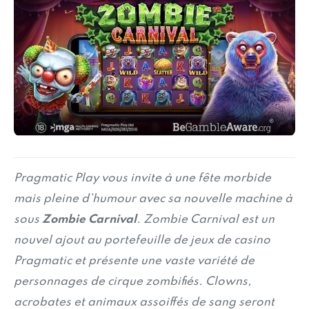
Pragmatic Play vous invite à une fête morbide
mais pleine d’humour avec sa nouvelle machine à
sous
Zombie Carnival
. Zombie Carnival est un
nouvel ajout au portefeuille de jeux de casino
Pragmatic et présente une vaste variété de
personnages de cirque zombifiés. Clowns,
acrobates et animaux assoiffés de sang seront