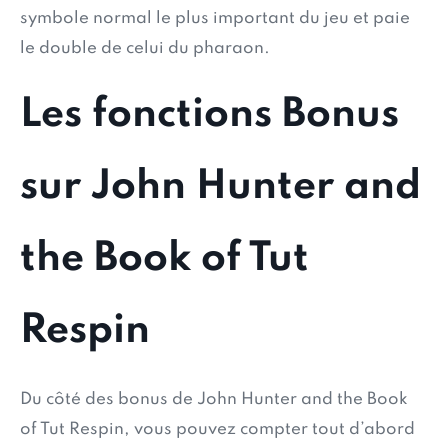
symbole normal le plus important du jeu et paie
le double de celui du pharaon.
Les fonctions Bonus
sur John Hunter and
the Book of Tut
Respin
Du côté des bonus de John Hunter and the Book
of Tut Respin, vous pouvez compter tout d’abord