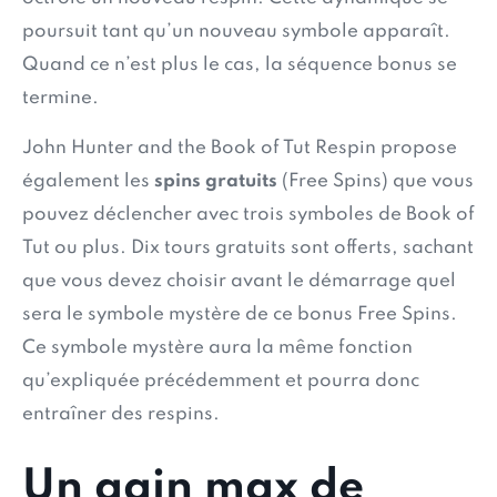
poursuit tant qu’un nouveau symbole apparaît.
Quand ce n’est plus le cas, la séquence bonus se
termine.
John Hunter and the Book of Tut Respin propose
également les
spins gratuits
(Free Spins) que vous
pouvez déclencher avec trois symboles de Book of
Tut ou plus. Dix tours gratuits sont offerts, sachant
que vous devez choisir avant le démarrage quel
sera le symbole mystère de ce bonus Free Spins.
Ce symbole mystère aura la même fonction
qu’expliquée précédemment et pourra donc
entraîner des respins.
Un gain max de