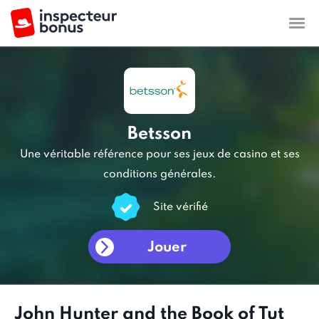
Betsson
Une véritable référence pour ses jeux de casino et ses
conditions générales.
Site vérifié
Jouer
John Hunter and the Book of Tut