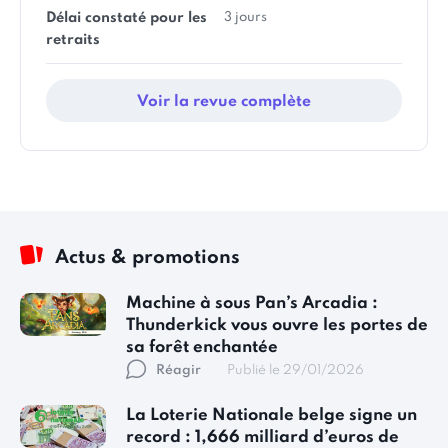
Délai constaté pour les
3 jours
retraits
Voir la revue complète
Actus & promotions
Machine à sous Pan’s Arcadia :
Thunderkick vous ouvre les portes de
sa forêt enchantée
Réagir
Publié le 29/01/2026
La Loterie Nationale belge signe un
record : 1,666 milliard d’euros de