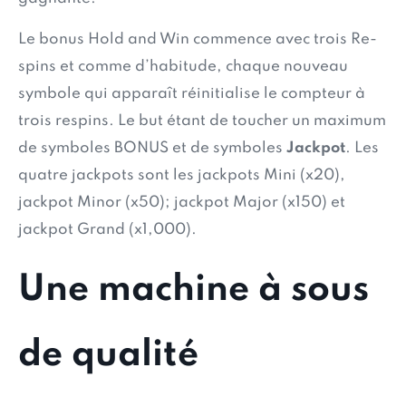
Le bonus Hold and Win commence avec trois Re-
spins et comme d’habitude, chaque nouveau
symbole qui apparaît réinitialise le compteur à
trois respins. Le but étant de toucher un maximum
de symboles BONUS et de symboles
Jackpot
. Les
quatre jackpots sont les jackpots Mini (x20),
jackpot Minor (x50); jackpot Major (x150) et
jackpot Grand (x1,000).
Une machine à sous
de qualité