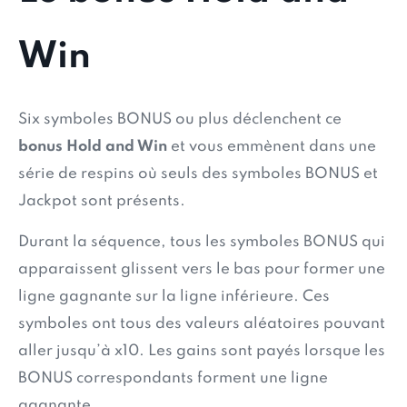
Win
Six symboles BONUS ou plus déclenchent ce
bonus Hold and Win
et vous emmènent dans une
série de respins où seuls des symboles BONUS et
Jackpot sont présents.
Durant la séquence, tous les symboles BONUS qui
apparaissent glissent vers le bas pour former une
ligne gagnante sur la ligne inférieure. Ces
symboles ont tous des valeurs aléatoires pouvant
aller jusqu’à x10. Les gains sont payés lorsque les
BONUS correspondants forment une ligne
gagnante.