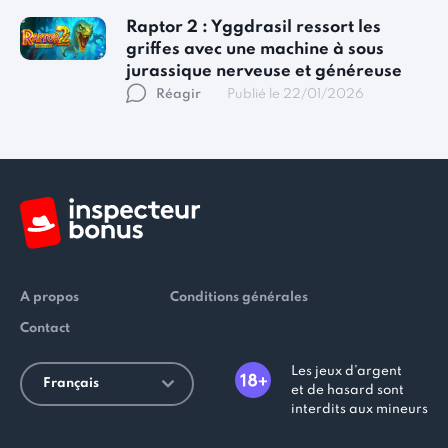
Raptor 2 : Yggdrasil ressort les
griffes avec une machine à sous
jurassique nerveuse et généreuse
Réagir
Publié le 22/01/2026
A propos
Conditions générales
Contact
Les jeux d’argent
Français
et de hasard sont
interdits aux mineurs