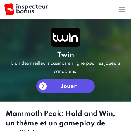
Twin
L'un des meilleurs casinos en ligne pour les joueurs
canadiens.
Jouer
Mammoth Peak: Hold and Win,
un thème et un gameplay de