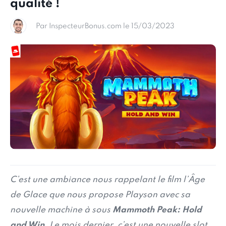
qualité !
Par InspecteurBonus.com le 15/03/2023
C’est une ambiance nous rappelant le film l’Âge
de Glace que nous propose Playson avec sa
nouvelle machine à sous
Mammoth Peak: Hold
and Win
. Le mois dernier, c’est une nouvelle slot