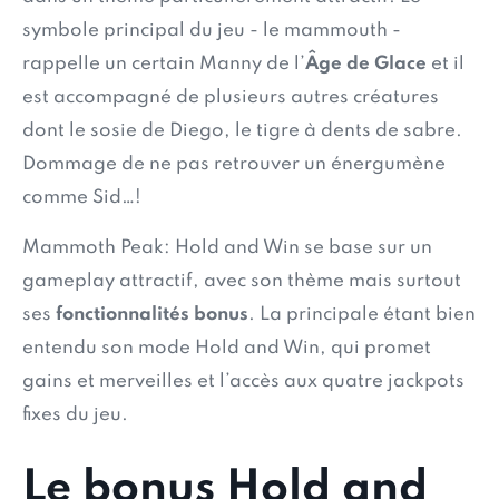
symbole principal du jeu - le mammouth -
rappelle un certain Manny de l’
Âge de Glace
et il
est accompagné de plusieurs autres créatures
dont le sosie de Diego, le tigre à dents de sabre.
Dommage de ne pas retrouver un énergumène
comme Sid…!
Mammoth Peak: Hold and Win se base sur un
gameplay attractif, avec son thème mais surtout
ses
fonctionnalités bonus
. La principale étant bien
entendu son mode Hold and Win, qui promet
gains et merveilles et l’accès aux quatre jackpots
fixes du jeu.
Le bonus Hold and