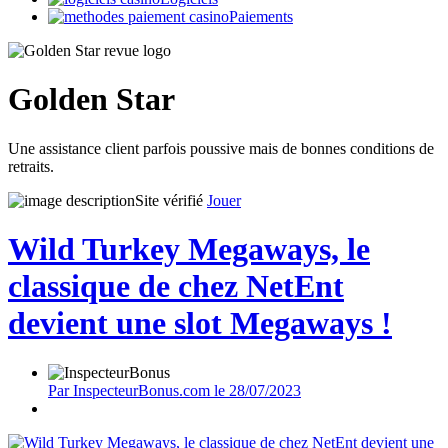
Paiements
Golden Star
Une assistance client parfois poussive mais de bonnes conditions de
retraits.
Site vérifié
Jouer
Wild Turkey Megaways, le
classique de chez NetEnt
devient une slot Megaways !
Par InspecteurBonus.com le 28/07/2023