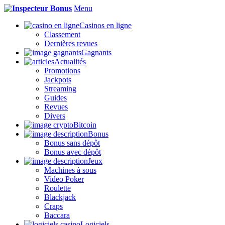
Menu
Casinos en ligne
Classement
Dernières revues
Gagnants
Actualités
Promotions
Jackpots
Streaming
Guides
Revues
Divers
Bitcoin
Bonus
Bonus sans dépôt
Bonus avec dépôt
Jeux
Machines à sous
Video Poker
Roulette
Blackjack
Craps
Baccara
Logiciels