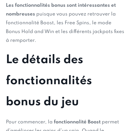
Les fonctionnalités bonus sont intéressantes et
nombreuses
puisque vous pouvez retrouver la
fonctionnalité Boost, les Free Spins, le mode
Bonus Hold and Win et les différents jackpots fixes
à remporter.
Le détails des
fonctionnalités
bonus du jeu
Pour commencer, la
fonctionnalité Boost
permet
d’améliorer les gains d’un spin. Quand le