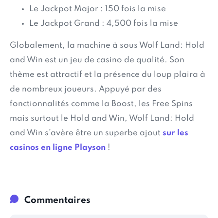
Le Jackpot Major : 150 fois la mise
Le Jackpot Grand : 4,500 fois la mise
Globalement, la machine à sous Wolf Land: Hold
and Win est un jeu de casino de qualité. Son
thème est attractif et la présence du loup plaira à
de nombreux joueurs. Appuyé par des
fonctionnalités comme la Boost, les Free Spins
mais surtout le Hold and Win, Wolf Land: Hold
and Win s’avère être un superbe ajout
sur les
casinos en ligne Playson
!
Commentaires