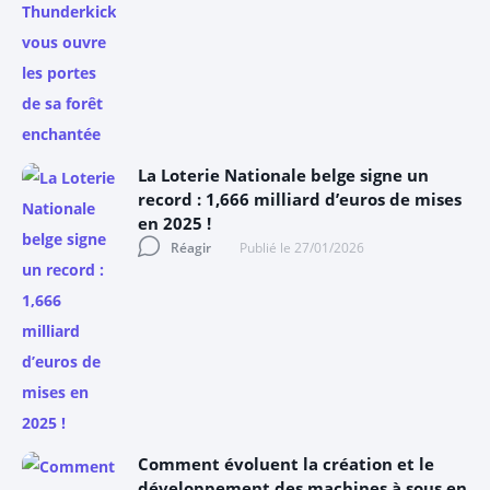
La Loterie Nationale belge signe un
record : 1,666 milliard d’euros de mises
en 2025 !
Réagir
Publié le 27/01/2026
Comment évoluent la création et le
développement des machines à sous en