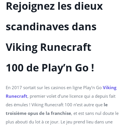
Rejoignez les dieux
scandinaves dans
Viking Runecraft
100 de Play’n Go !
En 2017 sortait sur les casinos en ligne Play’n Go
Viking
Runecraft
, premier volet d’une licence qui a depuis fait
des émules ! Viking Runecraft 100 n’est autre que
le
troisième opus de la franchise
, et est sans nul doute le
plus abouti du lot à ce jour. Le jeu prend lieu dans une