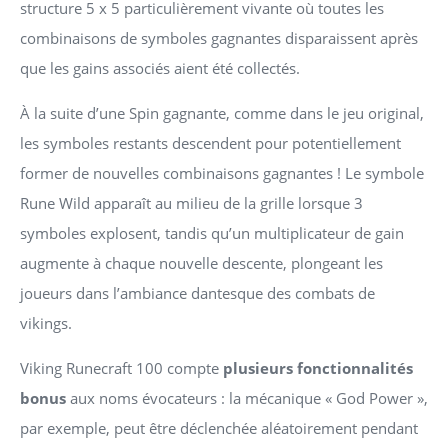
structure 5 x 5 particulièrement vivante où toutes les
combinaisons de symboles gagnantes disparaissent après
que les gains associés aient été collectés.
À la suite d’une Spin gagnante, comme dans le jeu original,
les symboles restants descendent pour potentiellement
former de nouvelles combinaisons gagnantes ! Le symbole
Rune Wild apparaît au milieu de la grille lorsque 3
symboles explosent, tandis qu’un multiplicateur de gain
augmente à chaque nouvelle descente, plongeant les
joueurs dans l’ambiance dantesque des combats de
vikings.
Viking Runecraft 100 compte
plusieurs fonctionnalités
bonus
aux noms évocateurs : la mécanique « God Power »,
par exemple, peut être déclenchée aléatoirement pendant