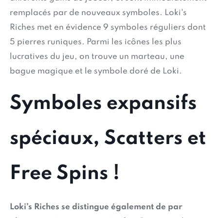
remplacés par de nouveaux symboles. Loki's
Riches met en évidence 9 symboles réguliers dont
5 pierres runiques. Parmi les icônes les plus
lucratives du jeu, on trouve un marteau, une
bague magique et le symbole doré de Loki.
Symboles expansifs
spéciaux, Scatters et
Free Spins !
Loki’s Riches se distingue également de par