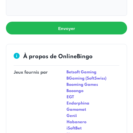
Envoyer
À propos de OnlineBingo
Jeux fournis par
Betsoft Gaming
BGaming (SoftSwiss)
Booming Games
Booongo
EGT
Endorphina
Gamomat
Genii
Habanero
iSoftBet