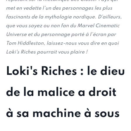
met en vedette l’un des personnages les plus
fascinants de la mythologie nordique. D’ailleurs,
que vous soyez ou non fan du Marvel Cinematic
Universe et du personnage porté à l’écran par
Tom Hiddleston, laissez-nous vous dire en quoi
Loki's Riches pourrait vous plaire !
Loki's Riches : le dieu
de la malice a droit
à sa machine à sous