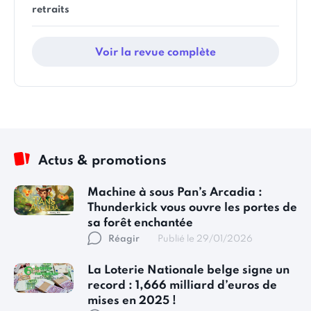
retraits
Voir la revue complète
Actus & promotions
Machine à sous Pan’s Arcadia :
Thunderkick vous ouvre les portes de
sa forêt enchantée
Réagir
Publié le 29/01/2026
La Loterie Nationale belge signe un
record : 1,666 milliard d’euros de
mises en 2025 !