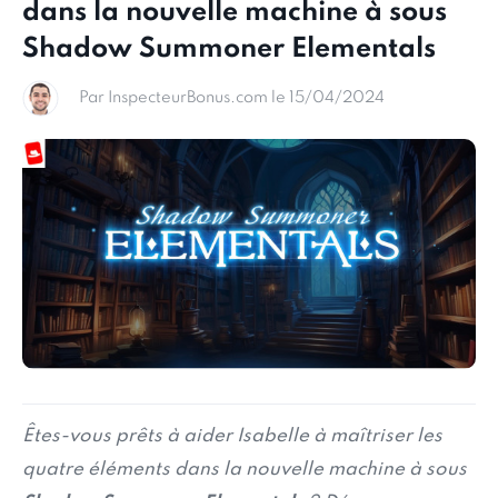
dans la nouvelle machine à sous
Shadow Summoner Elementals
Par InspecteurBonus.com le 15/04/2024
Êtes-vous prêts à aider Isabelle à maîtriser les
quatre éléments dans la nouvelle machine à sous