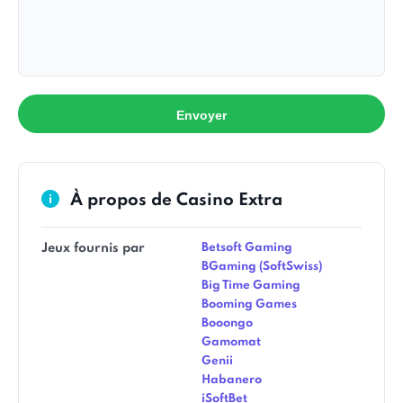
Envoyer
À propos de Casino Extra
Jeux fournis par
Betsoft Gaming
BGaming (SoftSwiss)
Big Time Gaming
Booming Games
Booongo
Gamomat
Genii
Habanero
iSoftBet