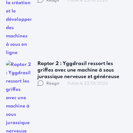
Réagir
Publié le 23/01/2026
Raptor 2 : Yggdrasil ressort les
griffes avec une machine à sous
jurassique nerveuse et généreuse
Réagir
Publié le 22/01/2026