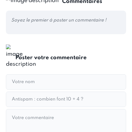
Commentaires
Soyez le premier à poster un commentaire !
Poster votre commentaire