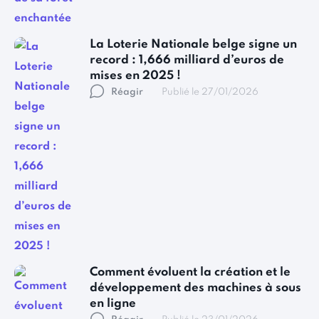
La Loterie Nationale belge signe un
record : 1,666 milliard d’euros de
mises en 2025 !
Réagir
Publié le 27/01/2026
Comment évoluent la création et le
développement des machines à sous
en ligne