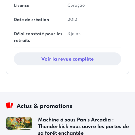
Licence
Curaçao
Date de création
2012
Délai constaté pour les
3 jours
retraits
Voir la revue complète
Actus & promotions
Machine à sous Pan’s Arcadia :
Thunderkick vous ouvre les portes de
sa forêt enchantée