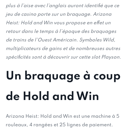
plus à l’aise avec l’anglais auront identifié que ce
jeu de casino porte sur un braquage. Arizona
Heist: Hold and Win vous propose en effet un
retour dans le temps à l’époque des braquages
de trains de l’Ouest Américain. Symboles Wild,
multiplicateurs de gains et de nombreuses autres
spécificités sont à découvrir sur cette slot Playson.
Un braquage à coup
de Hold and Win
Arizona Heist: Hold and Win est une machine à 5
rouleaux, 4 rangées et 25 lignes de paiement.