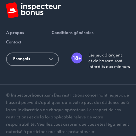
A propos
Conditions générales
Contact
Les jeux d’argent
Français
et de hasard sont
interdits aux mineurs
©
Inspecteurbonus.com
Des restrictions concernant les jeux de
hasard peuvent s'appliquer dans votre pays de résidence ou à
la seule discrétion de chaque opérateur. Le respect de ces
restrictions et de la loi applicable relève de votre
responsabilité. Veuillez vous assurer que vous êtes légalement
autorisé à participer aux offres présentes sur