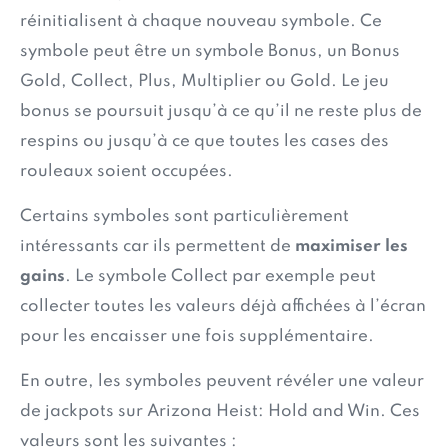
réinitialisent à chaque nouveau symbole. Ce
symbole peut être un symbole Bonus, un Bonus
Gold, Collect, Plus, Multiplier ou Gold. Le jeu
bonus se poursuit jusqu’à ce qu’il ne reste plus de
respins ou jusqu’à ce que toutes les cases des
rouleaux soient occupées.
Certains symboles sont particulièrement
intéressants car ils permettent de
maximiser les
gains
. Le symbole Collect par exemple peut
collecter toutes les valeurs déjà affichées à l’écran
pour les encaisser une fois supplémentaire.
En outre, les symboles peuvent révéler une valeur
de jackpots sur Arizona Heist: Hold and Win. Ces
valeurs sont les suivantes :