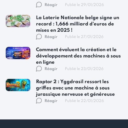
Réagir
Publié le 29/01/2026
La Loterie Nationale belge signe un
record : 1,666 milliard d’euros de
mises en 2025 !
Réagir
Publié le 27/01/2026
Comment évoluent la création et le
développement des machines à sous
en ligne
Réagir
Publié le 23/01/2026
Raptor 2 : Yggdrasil ressort les
griffes avec une machine à sous
jurassique nerveuse et généreuse
Réagir
Publié le 22/01/2026