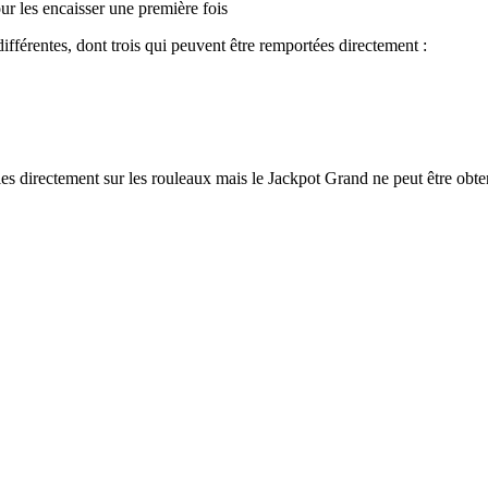
our les encaisser une première fois
ifférentes, dont trois qui peuvent être remportées directement :
 directement sur les rouleaux mais le Jackpot Grand ne peut être obtenu