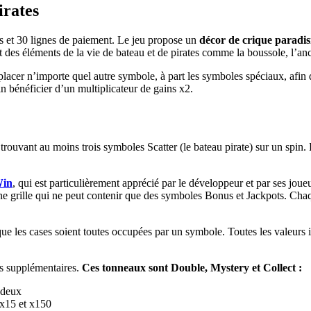
irates
s et 30 lignes de paiement. Le jeu propose un
décor de crique paradi
des éléments de la vie de bateau et de pirates comme la boussole, l’anc
mplacer n’importe quel autre symbole, à part les symboles spéciaux, af
fin bénéficier d’un multiplicateur de gains x2.
 trouvant au moins trois symboles Scatter (le bateau pirate) sur un spin.
Win
, qui est particulièrement apprécié par le développeur et par ses jo
e grille qui ne peut contenir que des symboles Bonus et Jackpots. Chaqu
que les cases soient toutes occupées par un symbole. Toutes les valeurs 
ns supplémentaires.
Ces tonneaux sont Double, Mystery et Collect :
 deux
 x15 et x150