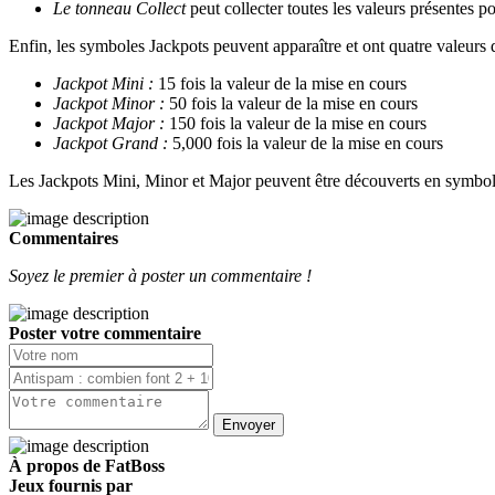
Le tonneau Collect
peut collecter toutes les valeurs présentes p
Enfin, les symboles Jackpots peuvent apparaître et ont quatre valeurs d
Jackpot Mini :
15 fois la valeur de la mise en cours
Jackpot Minor :
50 fois la valeur de la mise en cours
Jackpot Major :
150 fois la valeur de la mise en cours
Jackpot Grand :
5,000 fois la valeur de la mise en cours
Les Jackpots Mini, Minor et Major peuvent être découverts en symboles
Commentaires
Soyez le premier à poster un commentaire !
Poster votre commentaire
Envoyer
À propos de FatBoss
Jeux fournis par