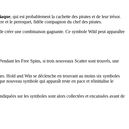
siaque
, qui est probablement la cachette des pirates et de leur trésor.
re et le perroquet, fidèle compagnon du chef des pirates.
in de créer une combinaison gagnante. Ce symbole Wild peut apparaître
 Pendant les Free Spins, si trois nouveaux Scatter sont trouvés, une
ueurs. Hold and Win se déclenche en trouvant au moins six symboles
e nouveau symbole qui apparaît reste en pace et réinitialise le
indiquées sur les symboles sont alors collectées et encaissées avant de