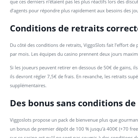
que ces derniers n’étaient pas les plus réactifs lors des disc
d’agents pour répondre plus rapidement aux besoins des joueu
Conditions de retraits correc
Du côté des conditions de retraits, ViggoSlots fait l’effort 
par mois. Les équipes du casino prennent deux jours maximu
Si les joueurs peuvent retirer en dessous de 50€ de gains, ils
ils devront régler 7,5€ de frais. En revanche, les retraits su
supplémentaires.
Des bonus sans conditions de
Viggoslots propose un pack de bienvenue plus que gourmand 
un bonus de premier dépôt de 100 % jusqu’à 400€ (+70 free s
sur ce casino est qu’il ne sont pas soumis à des conditions 