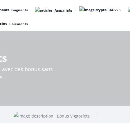
Gagnants
Bitcoin
Actualités
Paiements
ts
e avec des bonus sans
e.
Bonus Viggoslots