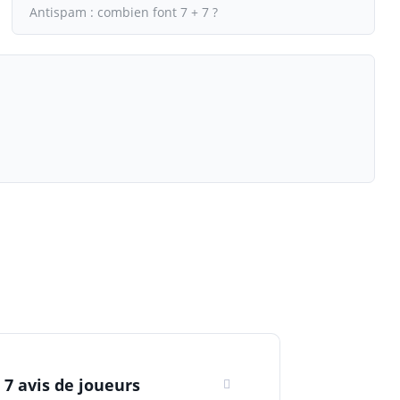
s
7
avis de joueurs