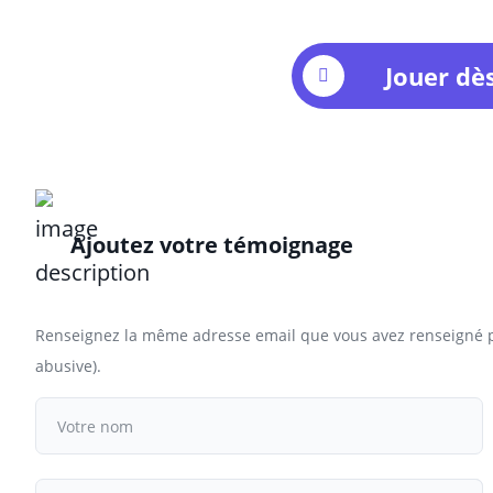
Jouer dè
Ajoutez votre témoignage
Renseignez la même adresse email que vous avez renseigné pou
abusive).