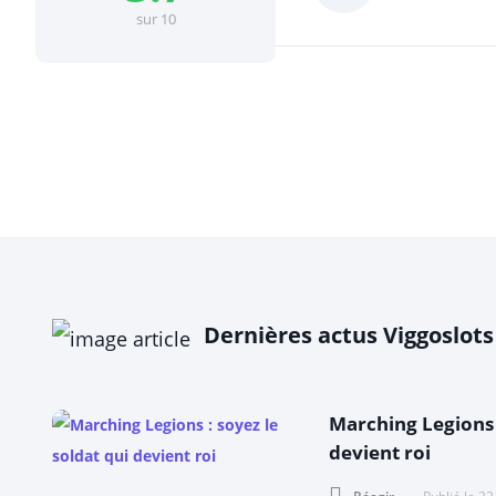
sur 10
Dernières actus Viggoslots
Marching Legions :
devient roi