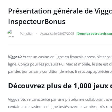
Présentation générale de Viggo
InspecteurBonus
Par Julien
Actualisé le 08/07/2025
[Donnez votre avis sur
Viggoslots
est un casino en ligne en français accessible san
ligne. Conçu pour les joueurs PC, Mac et mobile, le site es
par des bonus sans condition de mise. Beaucoup apprécieron
Découvrez plus de 1,000 jeux 
ViggoSlots se caractérise par une plateforme collaborant a
centaines de casinos en ligne testés avec les années, très ra