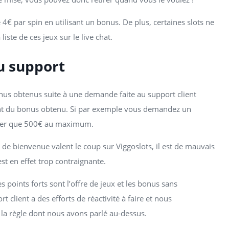
€ par spin en utilisant un bonus. De plus, certaines slots ne
ste de ces jeux sur le live chat.
u support
onus obtenus suite à une demande faite au support client
ant du bonus obtenu. Si par exemple vous demandez un
tirer que 500€ au maximum.
us de bienvenue valent le coup sur Viggoslots, il est de mauvais
t en effet trop contraignante.
 points forts sont l’offre de jeux et les bonus sans
 client a des efforts de réactivité à faire et nous
la règle dont nous avons parlé au-dessus.