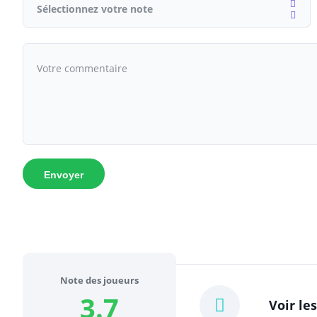
Envoyer
Note des joueurs
3.7
Voir le