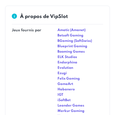
À propos de VipSlot
Jeux fournis par
Amatic (Amanet)
Betsoft Gaming
BGaming (SoftSwiss)
Blueprint Gaming
Booming Games
ELK Studios
Endorphina
Evolution
Ezugi
Felix Gaming
GameArt
Habanero
IGT
iSoftBet
Leander Games
Merkur Gaming