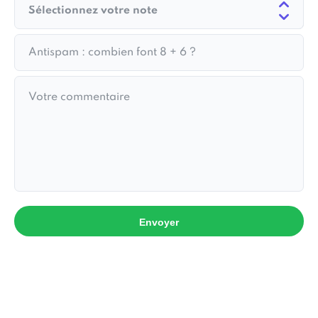
Envoyer