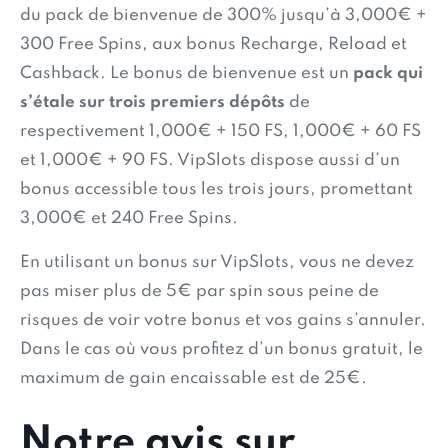
du pack de bienvenue de 300% jusqu’à 3,000€ +
300 Free Spins, aux bonus Recharge, Reload et
Cashback. Le bonus de bienvenue est un
pack qui
s’étale sur trois premiers dépôts
de
respectivement 1,000€ + 150 FS, 1,000€ + 60 FS
et 1,000€ + 90 FS. VipSlots dispose aussi d’un
bonus accessible tous les trois jours, promettant
3,000€ et 240 Free Spins.
En utilisant un bonus sur VipSlots, vous ne devez
pas miser plus de 5€ par spin sous peine de
risques de voir votre bonus et vos gains s’annuler.
Dans le cas où vous profitez d’un bonus gratuit, le
maximum de gain encaissable est de 25€.
Notre avis sur