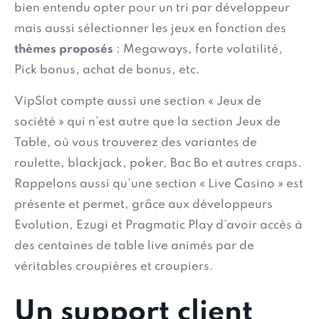
bien entendu opter pour un tri par développeur
mais aussi sélectionner les jeux en fonction des
thèmes proposés
: Megaways, forte volatilité,
Pick bonus, achat de bonus, etc.
VipSlot compte aussi une section « Jeux de
société » qui n’est autre que la section Jeux de
Table, où vous trouverez des variantes de
roulette, blackjack, poker, Bac Bo et autres craps.
Rappelons aussi qu’une section « Live Casino » est
présente et permet, grâce aux développeurs
Evolution, Ezugi et Pragmatic Play d’avoir accès à
des centaines de table live animés par de
véritables croupières et croupiers.
Un support client