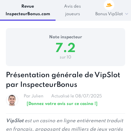
Revue
Avis des
InspecteurBonus.com
joueurs
Bonus VipSlot
Note inspecteur
7.2
sur 10
Présentation générale de VipSlot
par InspecteurBonus
Par Julien
Actualisé le 08/07/2025
[Donnez votre avis sur ce casino !]
VipSlot
est un casino en ligne entièrement traduit
en français, proposant des milliers de jeux variés