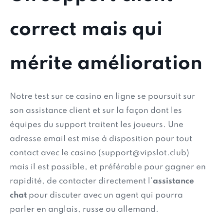
correct mais qui
mérite amélioration
Notre test sur ce casino en ligne se poursuit sur
son assistance client et sur la façon dont les
équipes du support traitent les joueurs. Une
adresse email est mise à disposition pour tout
contact avec le casino (support@vipslot.club)
mais il est possible, et préférable pour gagner en
rapidité, de contacter directement l’
assistance
chat
pour discuter avec un agent qui pourra
parler en anglais, russe ou allemand.