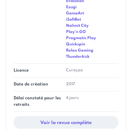
Evolution
Ezugi
GameArt
iSoftBet
Nolimit City
Play'n GO
Pragmatic Play
Quickspin
Relax Gaming
Thunderkick
Licence
Curaçao
Date de création
2017
Délai constaté pour les
4 jours
retraits
Voir la revue complète