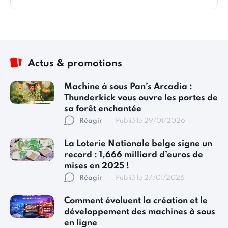
Actus & promotions
Machine à sous Pan’s Arcadia :
Thunderkick vous ouvre les portes de
sa forêt enchantée
Réagir
Publié le 29/01/2026
La Loterie Nationale belge signe un
record : 1,666 milliard d’euros de
mises en 2025 !
Réagir
Publié le 27/01/2026
Comment évoluent la création et le
développement des machines à sous
en ligne