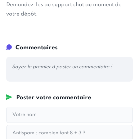
Demandez-les au support chat au moment de
votre dépôt.
Commentaires
Soyez le premier à poster un commentaire !
Poster votre commentaire