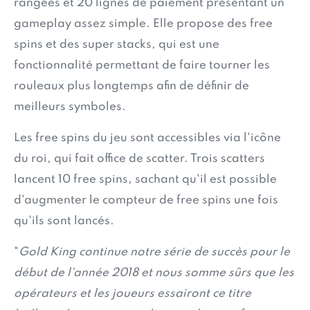
rangées et 20 lignes de paiement présentant un
gameplay assez simple. Elle propose des free
spins et des super stacks, qui est une
fonctionnalité permettant de faire tourner les
rouleaux plus longtemps afin de définir de
meilleurs symboles.
Les free spins du jeu sont accessibles via l'icône
du roi, qui fait office de scatter. Trois scatters
lancent 10 free spins, sachant qu'il est possible
d'augmenter le compteur de free spins une fois
qu'ils sont lancés.
"
Gold King continue notre série de succès pour le
début de l'année 2018 et nous somme sûrs que les
opérateurs et les joueurs essairont ce titre