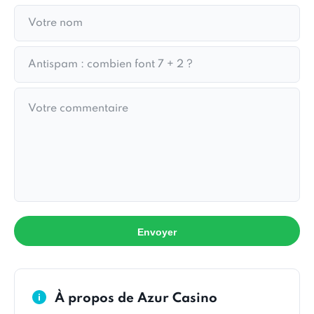
Envoyer
À propos de Azur Casino