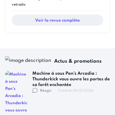
retraits
Voir la revue complète
Actus & promotions
Machine à sous Pan’s Arcadia :
Thunderkick vous ouvre les portes de
sa forêt enchantée
Réagir
Publié le 29/01/2026