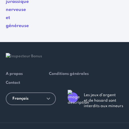
A propos
Conditions générales
Contact
Les jeux d’argent
Français
et de hasard sont
interdits aux mineurs