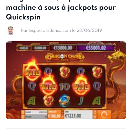
machine à sous à jackpots pour
Quickspin
Par InspecteurBonus.com le 28/06/2019