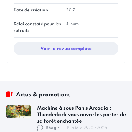
Date de création
2017
Délai constaté pour les
4 jours
retraits
Voir la revue complète
Actus & promotions
Machine à sous Pan’s Arcadia :
Thunderkick vous ouvre les portes de
sa forêt enchantée
Réagir
Publié le 29/01/2026