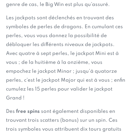
genre de cas, le Big Win est plus qu’assuré.
Les jackpots sont déclenchés en trouvant des
symboles de perles de dragons. En cumulant ces
perles, vous vous donnez la possibilité de
débloquer les différents niveaux de jackpots.
Avec quatre à sept perles, le jackpot Mini est à
vous ; de la huitième à la onzième, vous
empochez le jackpot Minor ; jusqu’à quatorze
perles, c’est le jackpot Major qui est à vous ; enfin
cumulez les 15 perles pour valider le jackpot
Grand !
Des
free spins
sont également disponibles en
trouvant trois scatters (bonus) sur un spin. Ces
trois symboles vous attribuent dix tours gratuits