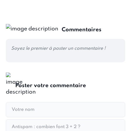
Commentaires
Soyez le premier à poster un commentaire !
Poster votre commentaire