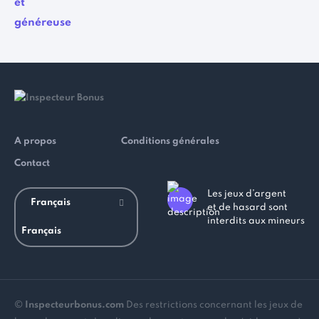
A propos
Conditions générales
Contact
Les jeux d’argent
Français
et de hasard sont
interdits aux mineurs
Français
©
Inspecteurbonus.com
Des restrictions concernant les jeux de