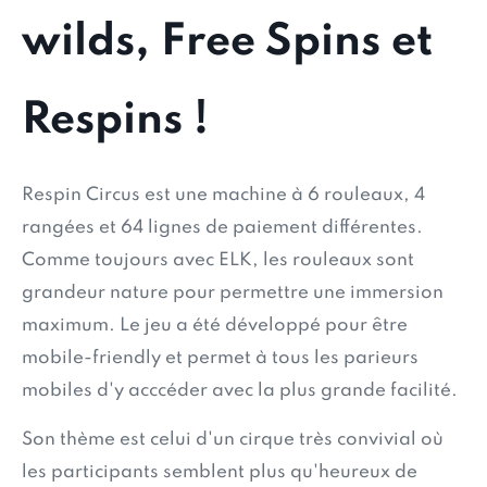
wilds, Free Spins et
Respins !
Respin Circus est une machine à 6 rouleaux, 4
rangées et 64 lignes de paiement différentes.
Comme toujours avec ELK, les rouleaux sont
grandeur nature pour permettre une immersion
maximum. Le jeu a été développé pour être
mobile-friendly et permet à tous les parieurs
mobiles d'y acccéder avec la plus grande facilité.
Son thème est celui d'un cirque très convivial où
les participants semblent plus qu'heureux de