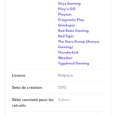
Oryx Gaming
Play'n GO
Playson
Pragmatic Play
Quickspin
Red Rake Gaming
Red Tiger
The Stars Group (Amaya
Gaming)
Thunderkick
Wazdan
Yggdrasil Gaming
Licence
Belgique
Date de création
2012
Délai constaté pour les
3 jours
retraits