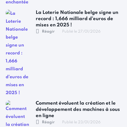
La Loterie Nationale belge signe un
record : 1,666 milliard d’euros de
mises en 2025 !
Réagir
Publié le 27/01/2026
Comment évoluent la création et le
développement des machines à sous
en ligne
Réagir
Publié le 23/01/2026