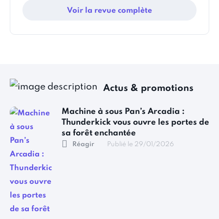
Voir la revue complète
Actus & promotions
Machine à sous Pan’s Arcadia :
Thunderkick vous ouvre les portes de
sa forêt enchantée
Réagir
Publié le 29/01/2026