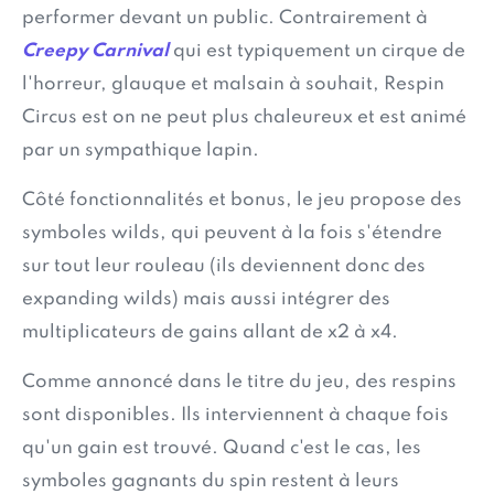
performer devant un public. Contrairement à
Creepy Carnival
qui est typiquement un cirque de
l'horreur, glauque et malsain à souhait, Respin
Circus est on ne peut plus chaleureux et est animé
par un sympathique lapin.
Côté fonctionnalités et bonus, le jeu propose des
symboles wilds, qui peuvent à la fois s'étendre
sur tout leur rouleau (ils deviennent donc des
expanding wilds) mais aussi intégrer des
multiplicateurs de gains allant de x2 à x4.
Comme annoncé dans le titre du jeu, des respins
sont disponibles. Ils interviennent à chaque fois
qu'un gain est trouvé. Quand c'est le cas, les
symboles gagnants du spin restent à leurs