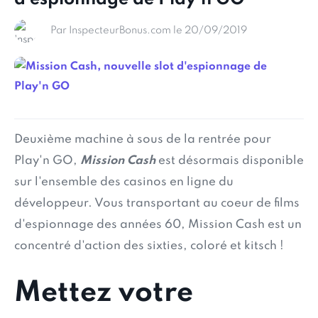
Par InspecteurBonus.com le 20/09/2019
Deuxième machine à sous de la rentrée pour
Play'n GO,
Mission Cash
est désormais disponible
sur l'ensemble des casinos en ligne du
développeur. Vous transportant au coeur de films
d'espionnage des années 60, Mission Cash est un
concentré d'action des sixties, coloré et kitsch !
Mettez votre