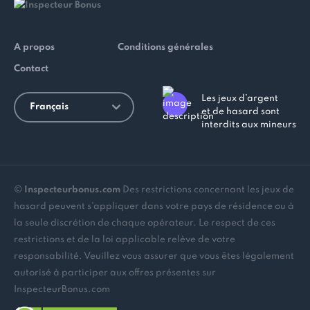
A propos
Conditions générales
Contact
Les jeux d’argent
Français
et de hasard sont
interdits aux mineurs
©
Inspecteurbonus.com
Des restrictions concernant les jeux de
hasard peuvent s'appliquer dans votre pays de résidence ou à
la seule discrétion de chaque opérateur. Le respect de ces
restrictions et de la loi applicable relève de votre
responsabilité. Veuillez vous assurer que vous êtes légalement
autorisé à participer aux offres présentes sur
InspecteurBonus.com