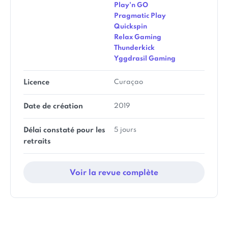
Play'n GO
Pragmatic Play
Quickspin
Relax Gaming
Thunderkick
Yggdrasil Gaming
Licence
Curaçao
Date de création
2019
Délai constaté pour les
5 jours
retraits
Voir la revue complète