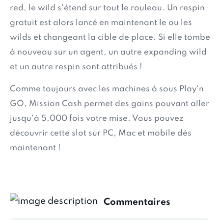
red, le wild s'étend sur tout le rouleau. Un respin
gratuit est alors lancé en maintenant le ou les
wilds et changeant la cible de place. Si elle tombe
à nouveau sur un agent, un autre expanding wild
et un autre respin sont attribués !
Comme toujours avec les machines à sous Play'n
GO, Mission Cash permet des gains pouvant aller
jusqu'à 5,000 fois votre mise. Vous pouvez
découvrir cette slot sur PC, Mac et mobile dès
maintenant !
Commentaires