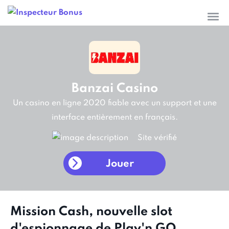
Banzai Casino
Un casino en ligne 2020 fiable avec un support et une
interface entièrement en français.
Site vérifié
Jouer
Mission Cash, nouvelle slot
d'espionnage de Play'n GO