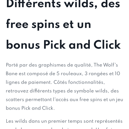
Différents wilds, des
free spins et un
bonus Pick and Click
Porté par des graphismes de qualité, The Wolf's
Bane est composé de 5 rouleaux, 3 rangées et 10
lignes de paiement. Côtés fonctionnalités,
retrouvez différents types de symbole wilds, des
scatters permettant l'accès aux free spins et un jeu
bonus Pick and Click.
Les wilds dans un premier temps sont représentés