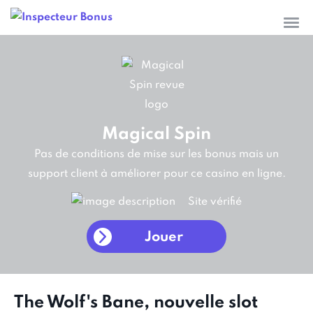
Magical Spin
Pas de conditions de mise sur les bonus mais un
support client à améliorer pour ce casino en ligne.
Site vérifié
Jouer
The Wolf's Bane, nouvelle slot