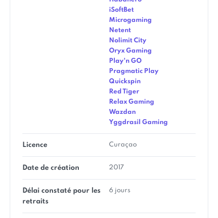
iSoftBet
Microgaming
Netent
Nolimit City
Oryx Gaming
Play'n GO
Pragmatic Play
Quickspin
Red Tiger
Relax Gaming
Wazdan
Yggdrasil Gaming
Licence
Curaçao
Date de création
2017
Délai constaté pour les
6 jours
retraits