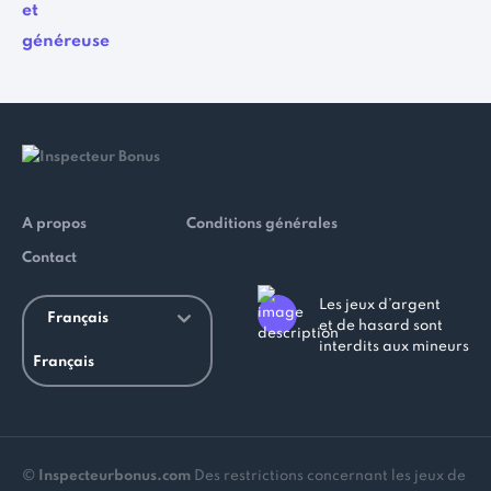
A propos
Conditions générales
Contact
Les jeux d’argent
Français
et de hasard sont
interdits aux mineurs
Français
©
Inspecteurbonus.com
Des restrictions concernant les jeux de