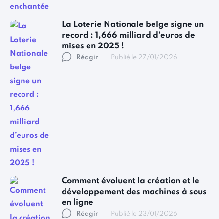
La Loterie Nationale belge signe un
record : 1,666 milliard d’euros de
mises en 2025 !
Réagir
Publié le 27/01/2026
Comment évoluent la création et le
développement des machines à sous
en ligne
Réagir
Publié le 23/01/2026