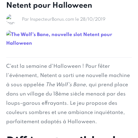
Netent pour Halloween
Par InspecteurBonus.com le 28/10/2019
C'est la semaine d'Halloween ! Pour fêter
l'événement, Netent a sorti une nouvelle machine
à sous appelée
The Wolf's Bane
, qui prend place
dans un village du 18ème siècle menacé par des
loups-garous effrayants. Le jeu propose des
couleurs sombres et une ambiance inquiétante,
parfaitement adaptés à Halloween.