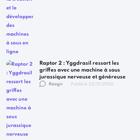
Raptor 2 : Yggdrasil ressort les
griffes avec une machine à sous
jurassique nerveuse et généreuse
Réagir
Publié le 22/01/2026