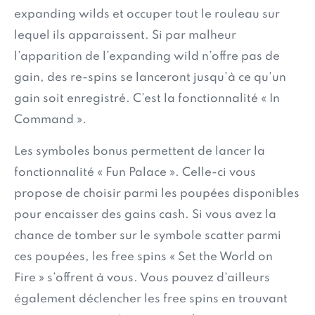
expanding wilds et occuper tout le rouleau sur
lequel ils apparaissent. Si par malheur
l’apparition de l’expanding wild n’offre pas de
gain, des re-spins se lanceront jusqu’à ce qu’un
gain soit enregistré. C’est la fonctionnalité « In
Command ».
Les symboles bonus permettent de lancer la
fonctionnalité « Fun Palace ». Celle-ci vous
propose de choisir parmi les poupées disponibles
pour encaisser des gains cash. Si vous avez la
chance de tomber sur le symbole scatter parmi
ces poupées, les free spins « Set the World on
Fire » s’offrent à vous. Vous pouvez d’ailleurs
également déclencher les free spins en trouvant