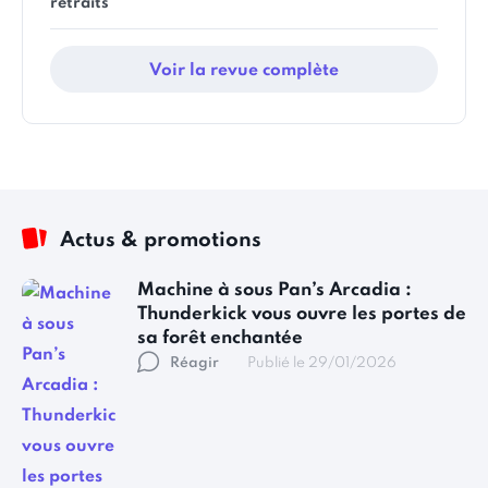
retraits
Voir la revue complète
Actus & promotions
Machine à sous Pan’s Arcadia :
Thunderkick vous ouvre les portes de
sa forêt enchantée
Réagir
Publié le 29/01/2026