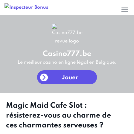
Casino777.be
Le meilleur casino en ligne légal en Belgique.
Jouer
Magic Maid Cafe Slot :
résisterez-vous au charme de
ces charmantes serveuses ?