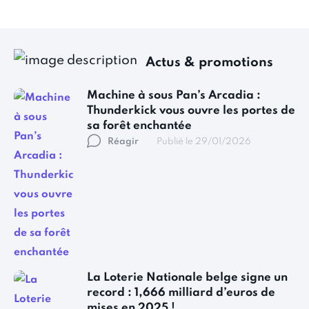
Actus & promotions
Machine à sous Pan’s Arcadia :
Thunderkick vous ouvre les portes de
sa forêt enchantée
Réagir
Publié le 29/01/2026
La Loterie Nationale belge signe un
record : 1,666 milliard d’euros de
mises en 2025 !