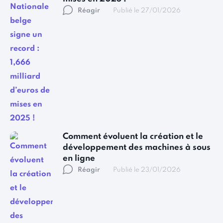
Réagir
Publié le 27/01/2026
Comment évoluent la création et le
développement des machines à sous
en ligne
Réagir
Publié le 23/01/2026