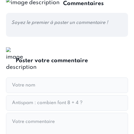
Commentaires
Soyez le premier à poster un commentaire !
Poster votre commentaire