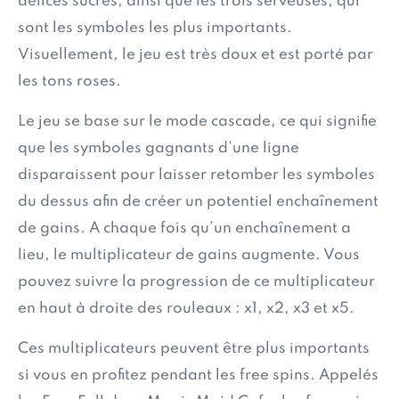
délices sucrés, ainsi que les trois serveuses, qui
sont les symboles les plus importants.
Visuellement, le jeu est très doux et est porté par
les tons roses.
Le jeu se base sur le mode cascade, ce qui signifie
que les symboles gagnants d’une ligne
disparaissent pour laisser retomber les symboles
du dessus afin de créer un potentiel enchaînement
de gains. A chaque fois qu’un enchaînement a
lieu, le multiplicateur de gains augmente. Vous
pouvez suivre la progression de ce multiplicateur
en haut à droite des rouleaux : x1, x2, x3 et x5.
Ces multiplicateurs peuvent être plus importants
si vous en profitez pendant les free spins. Appelés