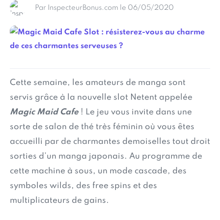
Par InspecteurBonus.com le 06/05/2020
Cette semaine, les amateurs de manga sont
servis grâce à la nouvelle slot Netent appelée
Magic Maid Cafe
! Le jeu vous invite dans une
sorte de salon de thé très féminin où vous êtes
accueilli par de charmantes demoiselles tout droit
sorties d’un manga japonais. Au programme de
cette machine à sous, un mode cascade, des
symboles wilds, des free spins et des
multiplicateurs de gains.