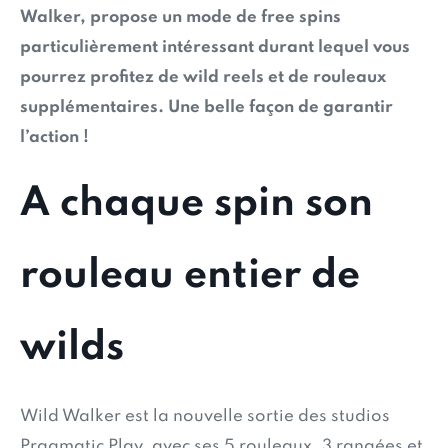
Walker, propose un mode de free spins
particulièrement intéressant durant lequel vous
pourrez profitez de wild reels et de rouleaux
supplémentaires. Une belle façon de garantir
l’action !
A chaque spin son
rouleau entier de
wilds
Wild Walker est la nouvelle sortie des studios
Pragmatic Play, avec ses 5 rouleaux, 3 rangées et