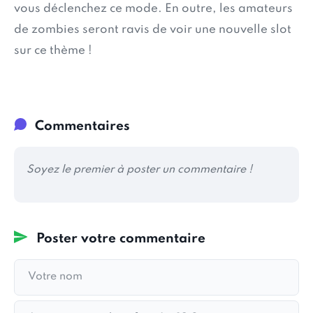
vous déclenchez ce mode. En outre, les amateurs
de zombies seront ravis de voir une nouvelle slot
sur ce thème !
Commentaires
Soyez le premier à poster un commentaire !
Poster votre commentaire