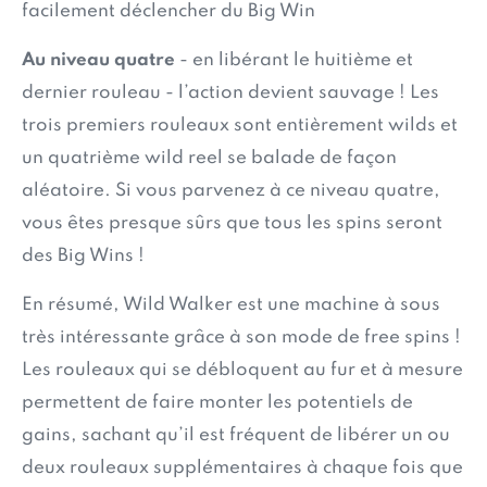
facilement déclencher du Big Win
Au niveau quatre
- en libérant le huitième et
dernier rouleau - l’action devient sauvage ! Les
trois premiers rouleaux sont entièrement wilds et
un quatrième wild reel se balade de façon
aléatoire. Si vous parvenez à ce niveau quatre,
vous êtes presque sûrs que tous les spins seront
des Big Wins !
En résumé, Wild Walker est une machine à sous
très intéressante grâce à son mode de free spins !
Les rouleaux qui se débloquent au fur et à mesure
permettent de faire monter les potentiels de
gains, sachant qu’il est fréquent de libérer un ou
deux rouleaux supplémentaires à chaque fois que