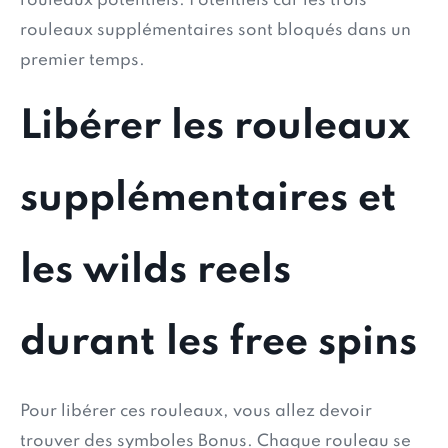
rouleaux potentiels. Potentiels car les trois
rouleaux supplémentaires sont bloqués dans un
premier temps.
Libérer les rouleaux
supplémentaires et
les wilds reels
durant les free spins
Pour libérer ces rouleaux, vous allez devoir
trouver des symboles Bonus. Chaque rouleau se