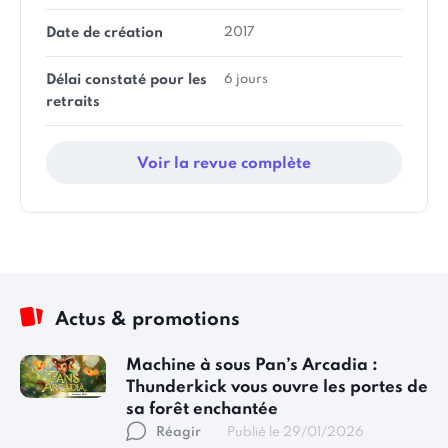
Date de création
2017
Délai constaté pour les
6 jours
retraits
Voir la revue complète
Actus & promotions
Machine à sous Pan’s Arcadia :
Thunderkick vous ouvre les portes de
sa forêt enchantée
Réagir
Publié le 29/01/2026