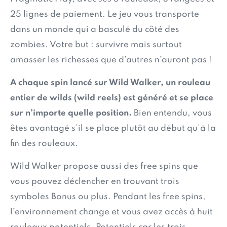
25 lignes de paiement. Le jeu vous transporte
dans un monde qui a basculé du côté des
zombies. Votre but : survivre mais surtout
amasser les richesses que d’autres n’auront pas !
A chaque spin lancé sur Wild Walker, un rouleau
entier de wilds (wild reels) est généré et se place
sur n’importe quelle position.
Bien entendu, vous
êtes avantagé s’il se place plutôt au début qu’à la
fin des rouleaux.
Wild Walker propose aussi des free spins que
vous pouvez déclencher en trouvant trois
symboles Bonus ou plus. Pendant les free spins,
l’environnement change et vous avez accès à huit