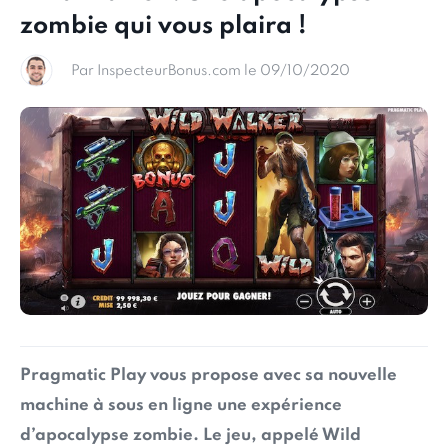
zombie qui vous plaira !
Par InspecteurBonus.com le 09/10/2020
Pragmatic Play vous propose avec sa nouvelle
machine à sous en ligne une expérience
d’apocalypse zombie. Le jeu, appelé Wild