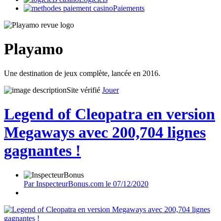
Paiements
Playamo
Une destination de jeux complète, lancée en 2016.
Site vérifié
Jouer
Legend of Cleopatra en version
Megaways avec 200,704 lignes
gagnantes !
Par InspecteurBonus.com le 07/12/2020