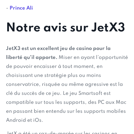
-
Prince Ali
Notre avis sur JetX3
JetX3 est un excellent jeu de casino pour la
liberté qu’il apporte.
Miser en ayant l’opportunité
de pouvoir encaisser à tout moment, en
choisissant une stratégie plus ou moins
conservatrice, risquée ou même agressive est la
clé du succès de ce jeu. Le jeu Smartsoft est
compatible sur tous les supports, des PC aux Mac
en passant bien entendu sur les supports mobiles
Android et iOs.
JetX a été un raz-de-marée sur les casinos en