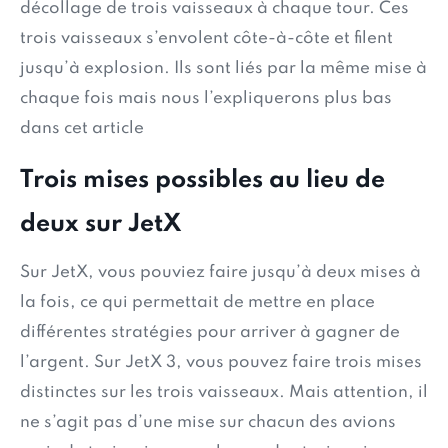
décollage de trois vaisseaux à chaque tour. Ces
trois vaisseaux s’envolent côte-à-côte et filent
jusqu’à explosion. Ils sont liés par la même mise à
chaque fois mais nous l’expliquerons plus bas
dans cet article
Trois mises possibles au lieu de
deux sur JetX
Sur JetX, vous pouviez faire jusqu’à deux mises à
la fois, ce qui permettait de mettre en place
différentes stratégies pour arriver à gagner de
l’argent. Sur JetX 3, vous pouvez faire trois mises
distinctes sur les trois vaisseaux. Mais attention, il
ne s’agit pas d’une mise sur chacun des avions