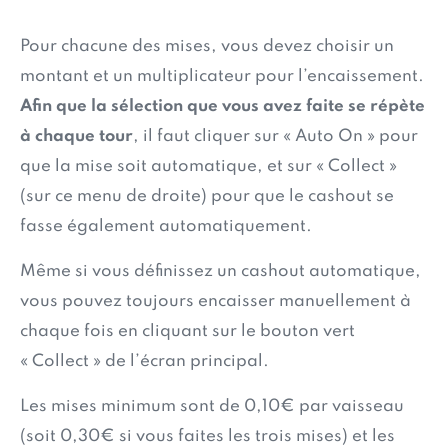
Pour chacune des mises, vous devez choisir un
montant et un multiplicateur pour l’encaissement.
Afin que la sélection que vous avez faite se répète
à chaque tour
, il faut cliquer sur « Auto On » pour
que la mise soit automatique, et sur « Collect »
(sur ce menu de droite) pour que le cashout se
fasse également automatiquement.
Même si vous définissez un cashout automatique,
vous pouvez toujours encaisser manuellement à
chaque fois en cliquant sur le bouton vert
« Collect » de l’écran principal.
Les mises minimum sont de 0,10€ par vaisseau
(soit 0,30€ si vous faites les trois mises) et les