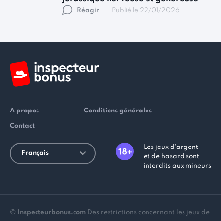
Réagir
Publié le 22/01/2026
A propos
Conditions générales
Contact
Les jeux d’argent
Français
et de hasard sont
interdits aux mineurs
©
Inspecteurbonus.com
Des restrictions concernant les jeux de