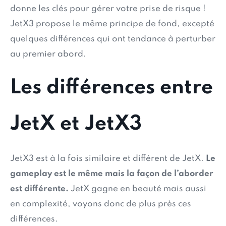
donne les clés pour gérer votre prise de risque !
JetX3 propose le même principe de fond, excepté
quelques différences qui ont tendance à perturber
au premier abord.
Les différences entre
JetX et JetX3
JetX3 est à la fois similaire et différent de JetX.
Le
gameplay est le même mais la façon de l’aborder
est différente.
JetX gagne en beauté mais aussi
en complexité, voyons donc de plus près ces
différences.