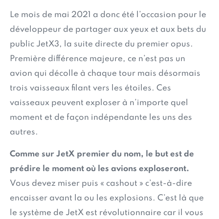
Le mois de mai 2021 a donc été l’occasion pour le
développeur de partager aux yeux et aux bets du
public JetX3, la suite directe du premier opus.
Première différence majeure, ce n’est pas un
avion qui décolle à chaque tour mais désormais
trois vaisseaux filant vers les étoiles. Ces
vaisseaux peuvent exploser à n’importe quel
moment et de façon indépendante les uns des
autres.
Comme sur JetX premier du nom, le but est de
prédire le moment où les avions exploseront.
Vous devez miser puis « cashout » c’est-à-dire
encaisser avant la ou les explosions. C’est là que
le système de JetX est révolutionnaire car il vous