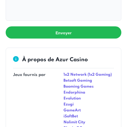
Envoyer
À propos de Azur Casino
Jeux fournis par
1x2 Network (1x2 Gaming)
Betsoft Gaming
Booming Games
Endorphina
Evolution
Ezugi
GameArt
iSoftBet
Nolimit City