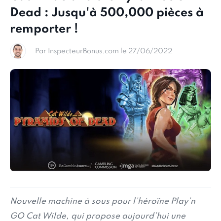
Dead : Jusqu'à 500,000 pièces à
remporter !
Par InspecteurBonus.com le 27/06/2022
Nouvelle machine à sous pour l’héroïne Play’n
GO Cat Wilde, qui propose aujourd’hui une