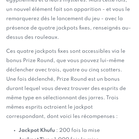
égyptiennes et à leurs mystères. Mais cette fois,
un nouvel élément fait son apparition - et vous le
remarquerez dès le lancement du jeu - avec la
présence de quatre jackpots fixes, renseignés au-
dessus des rouleaux.
Ces quatre jackpots fixes sont accessibles via le
bonus Prize Round, que vous pouvez lui-même
déclencher avec trois, quatre ou cinq scatters.
Une fois déclenché, Prize Round est un bonus
durant lequel vous devez trouver des esprits de
même type en sélectionnant des jarres. Trois
mêmes esprits octroient le jackpot
correspondant, dont voici les récompenses :
Jackpot Khufu
: 200 fois la mise