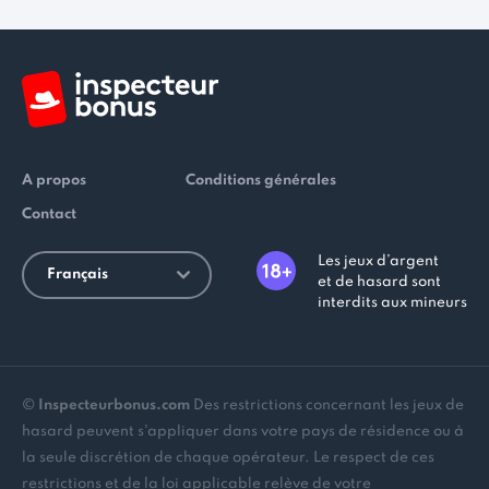
A propos
Conditions générales
Contact
Les jeux d’argent
Français
et de hasard sont
interdits aux mineurs
©
Inspecteurbonus.com
Des restrictions concernant les jeux de
hasard peuvent s'appliquer dans votre pays de résidence ou à
la seule discrétion de chaque opérateur. Le respect de ces
restrictions et de la loi applicable relève de votre