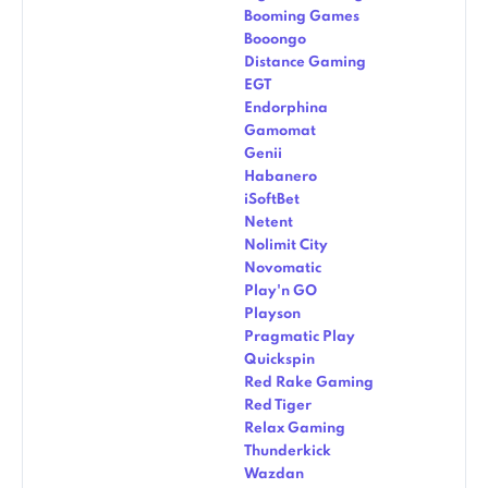
Booming Games
Booongo
Distance Gaming
EGT
Endorphina
Gamomat
Genii
Habanero
iSoftBet
Netent
Nolimit City
Novomatic
Play'n GO
Playson
Pragmatic Play
Quickspin
Red Rake Gaming
Red Tiger
Relax Gaming
Thunderkick
Wazdan