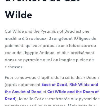
Wilde
Cat Wilde and the Pyramids of Dead est une
machine à 5 rouleaux, 3 rangées et 10 lignes de
paiement, qui vous propulse une fois encore au
coeur de l’Egypte Antique, et plus précisément
dans une pyramide que l’on imagine pleine de
richesses.
Pour ce nouveau chapitre de la série des « Dead »
(après notamment
Book of Dead
,
Rich Wilde and
the Amulet of Dead
et
Cat Wilde and the Doom of
Dead
), la belle Cat est confrontée aux pyramides