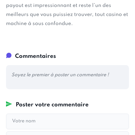
payout est impressionnant et reste l’un des
meilleurs que vous puissiez trouver, tout casino et
machine à sous confondue.
Commentaires
Soyez le premier à poster un commentaire !
Poster votre commentaire