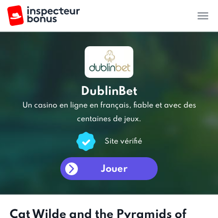
DublinBet
Un casino en ligne en français, fiable et avec des
centaines de jeux.
Site vérifié
Jouer
Cat Wilde and the Pyramids of