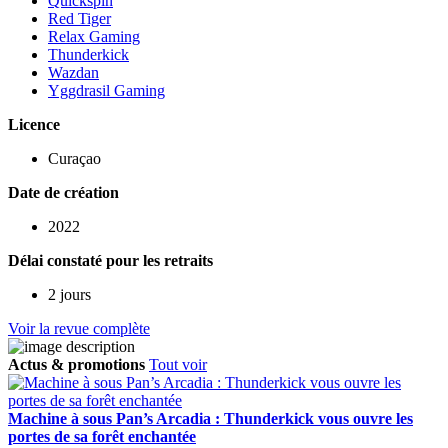
Quickspin
Red Tiger
Relax Gaming
Thunderkick
Wazdan
Yggdrasil Gaming
Licence
Curaçao
Date de création
2022
Délai constaté pour les retraits
2 jours
Voir la revue complète
Actus & promotions
Tout voir
Machine à sous Pan’s Arcadia : Thunderkick vous ouvre les
portes de sa forêt enchantée