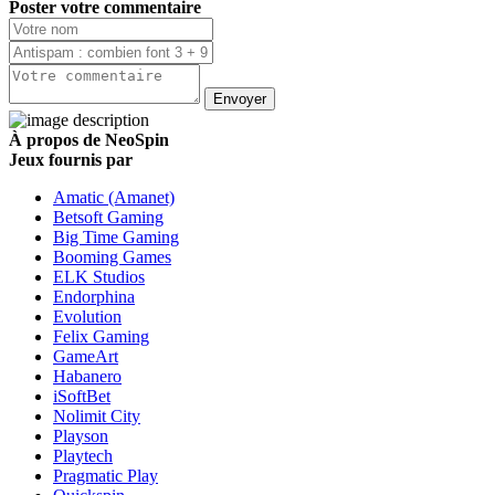
Poster votre commentaire
Envoyer
À propos de NeoSpin
Jeux fournis par
Amatic (Amanet)
Betsoft Gaming
Big Time Gaming
Booming Games
ELK Studios
Endorphina
Evolution
Felix Gaming
GameArt
Habanero
iSoftBet
Nolimit City
Playson
Playtech
Pragmatic Play