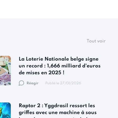
Tout voir
La Loterie Nationale belge signe
un record : 1,666 milliard d’euros
de mises en 2025 !
Réagir
Publié le 27/01/2026
Raptor 2 : Yggdrasil ressort les
griffes avec une machine à sous