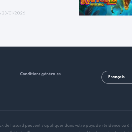
le 23/01/2026
Conditions générales
Français
eux de hasard peuvent s'appliquer dans votre pays de résidence ou à 