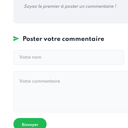
Soyez le premier à poster un commentaire !
Poster votre commentaire
Envoyer