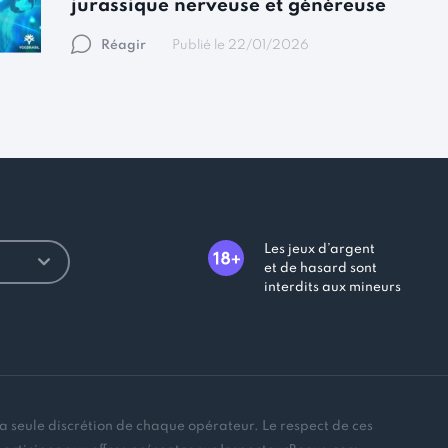
jurassique nerveuse et généreuse
Réagir
Publié le 22/01/2026
Les jeux d’argent
et de hasard sont
interdits aux mineurs
la seule discrétion de chaque opérateur. Le respect de ces