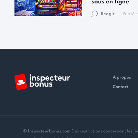
sous en ligne
Réagir
Publié 
A propos
Contact
©
Inspecteurbonus.com
Des restrictions concernant les j