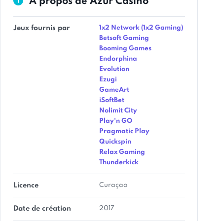
À propos de Azur Casino
Jeux fournis par
1x2 Network (1x2 Gaming)
Betsoft Gaming
Booming Games
Endorphina
Evolution
Ezugi
GameArt
iSoftBet
Nolimit City
Play'n GO
Pragmatic Play
Quickspin
Relax Gaming
Thunderkick
Licence
Curaçao
Date de création
2017