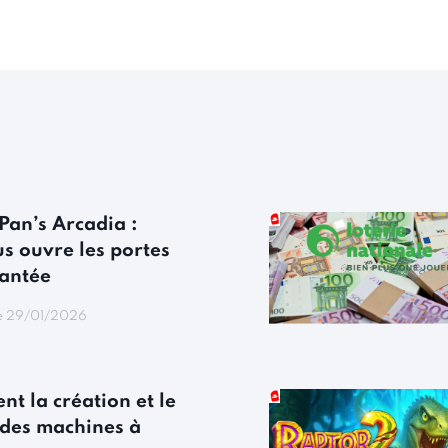
Pan’s Arcadia :
s ouvre les portes
hantée
le 29/01/2026
t la création et le
des machines à