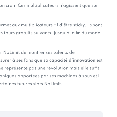
un cran. Ces multiplicateurs n’agissent que sur
rmet aux multiplicateurs +1 d’être sticky. Ils sont
s tours gratuits suivants, jusqu’à la fin du mode
ur NoLimit de montrer ses talents de
surer à ses fans que sa
capacité d’innovation
est
ne représente pas une révolution mais elle suffit
caniques apportées par ses machines à sous et il
ertaines futures slots NoLimit.