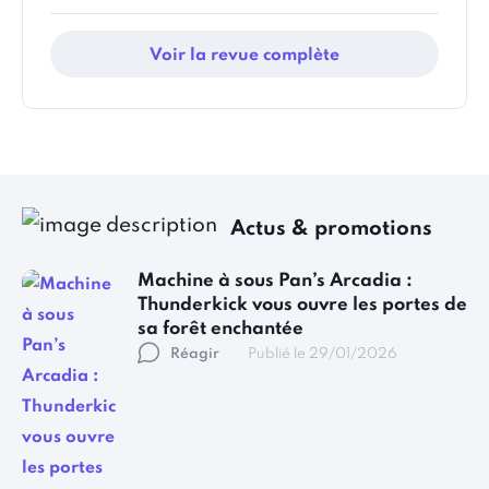
Voir la revue complète
Actus & promotions
Machine à sous Pan’s Arcadia :
Thunderkick vous ouvre les portes de
sa forêt enchantée
Réagir
Publié le 29/01/2026