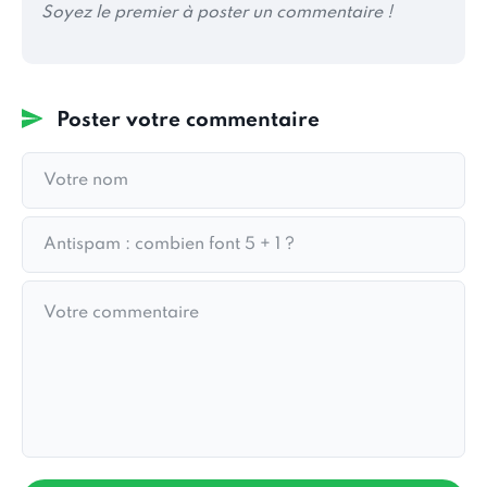
Soyez le premier à poster un commentaire !
Poster votre commentaire