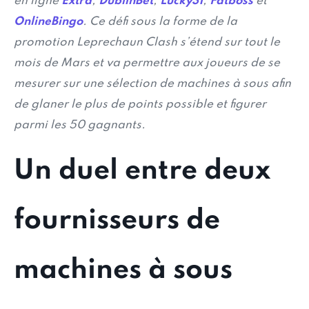
en ligne
Extra
,
DublinBet
,
Lucky31
,
Fatboss
et
OnlineBingo
. Ce défi sous la forme de la
promotion Leprechaun Clash s’étend sur tout le
mois de Mars et va permettre aux joueurs de se
mesurer sur une sélection de machines à sous afin
de glaner le plus de points possible et figurer
parmi les 50 gagnants.
Un duel entre deux
fournisseurs de
machines à sous