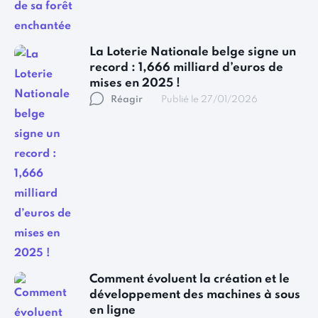
La Loterie Nationale belge signe un
record : 1,666 milliard d’euros de
mises en 2025 !
Réagir
Publié le 27/01/2026
Comment évoluent la création et le
développement des machines à sous
en ligne