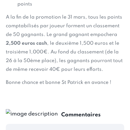
points
A la fin de la promotion le 31 mars, tous les points
comptabilisés par joueur forment un classement
de 50 gagnants. Le grand gagnant empochera
2,500 euros cash
, le deuxième 1,500 euros et le
troisième 1,000€. Au fond du classement (de la
26 à la 50ème place), les gagnants pourront tout
de même recevoir 40€ pour leurs efforts.
Bonne chance et bonne St Patrick en avance !
Commentaires