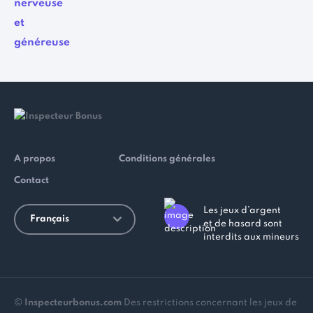
A propos
Conditions générales
Contact
Les jeux d’argent
Français
et de hasard sont
interdits aux mineurs
©
Inspecteurbonus.com
Des restrictions concernant les jeux de