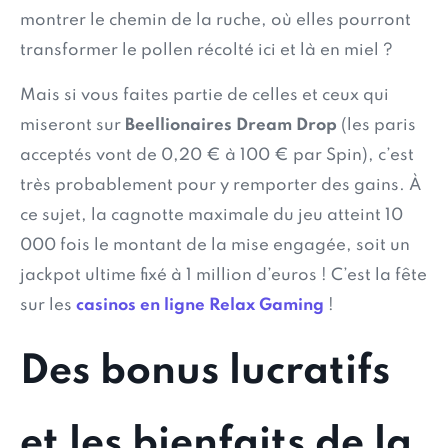
montrer le chemin de la ruche, où elles pourront
transformer le pollen récolté ici et là en miel ?
Mais si vous faites partie de celles et ceux qui
miseront sur
Beellionaires Dream Drop
(les paris
acceptés vont de 0,20 € à 100 € par Spin), c’est
très probablement pour y remporter des gains. À
ce sujet, la cagnotte maximale du jeu atteint 10
000 fois le montant de la mise engagée, soit un
jackpot ultime fixé à 1 million d’euros ! C’est la fête
sur les
casinos en ligne Relax Gaming
!
Des bonus lucratifs
et les bienfaits de la