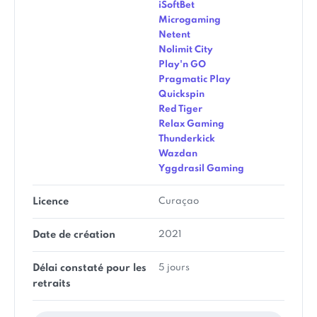
iSoftBet
Microgaming
Netent
Nolimit City
Play'n GO
Pragmatic Play
Quickspin
Red Tiger
Relax Gaming
Thunderkick
Wazdan
Yggdrasil Gaming
Licence
Curaçao
Date de création
2021
Délai constaté pour les
5 jours
retraits