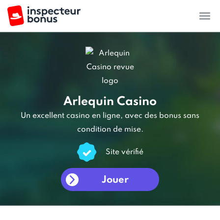
Arlequin Casino
Un excellent casino en ligne, avec des bonus sans
condition de mise.
Site vérifié
Jouer