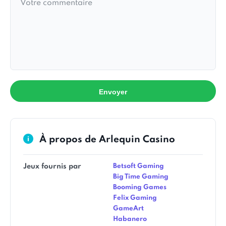
Envoyer
À propos de Arlequin Casino
Jeux fournis par
Betsoft Gaming
Big Time Gaming
Booming Games
Felix Gaming
GameArt
Habanero