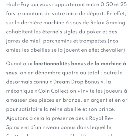
High-Pay qui vous rapporteront entre 0,50 et 25
fois le montant de votre mise de départ. En effet,
sur la dernière machine à sous de Relax Gaming
cohabitent les éternels sigles du poker et des
jarres de miel, parchemins et trompettes (nos
amies les abeilles se la jouent en effet chevalier).
Quant aux
fonctionnalités bonus de la machine à
sous
, on en dénombre quatre au total : outre le
désormais connu « Dream Drop Bonus », la
mécanique « Coin Collection » invite les joueurs à
amasser des pièces en bronze, en argent et en or
pour satisfaire la reine abeille et son prince.
Ajoutons à cela la présence des « Royal Re-
Spins » et d’un niveau bonus dans lequel le