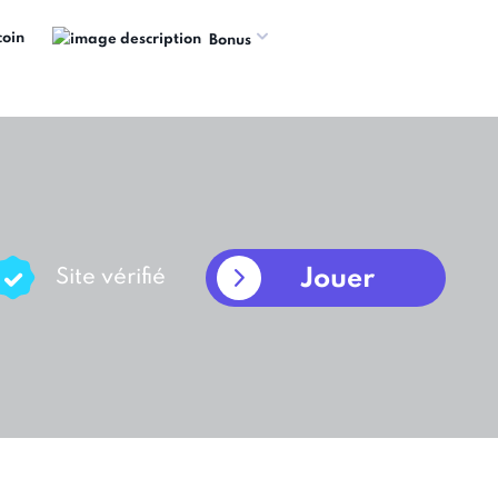
coin
Bonus
Jouer
Site vérifié