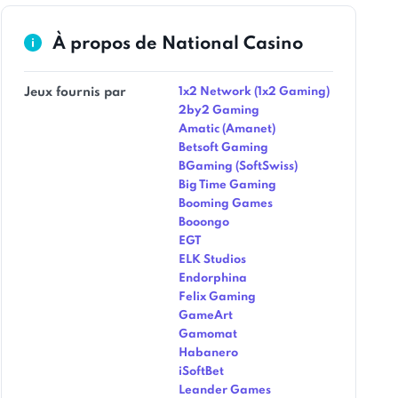
À propos de National Casino
Jeux fournis par
1x2 Network (1x2 Gaming)
2by2 Gaming
Amatic (Amanet)
Betsoft Gaming
BGaming (SoftSwiss)
Big Time Gaming
Booming Games
Booongo
EGT
ELK Studios
Endorphina
Felix Gaming
GameArt
Gamomat
Habanero
iSoftBet
Leander Games