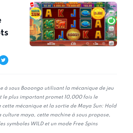
e
ts
e à sous Booongo utilisant la mécanique de jeu
t le plus important promet 10,000 fois le
e cette mécanique et la sortie de Maya Sun: Hold
 la culture maya, cette machine à sous propose,
 des symboles WILD et un mode Free Spins