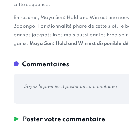
cette séquence.
En résumé, Maya Sun: Hold and Win est une nouvel
Booongo. Fonctionnalité phare de cette slot, le
par ses jackpots fixes mais aussi par les Free Sp
gains.
Maya Sun: Hold and Win est disponible dès
Commentaires
Soyez le premier à poster un commentaire !
Poster votre commentaire