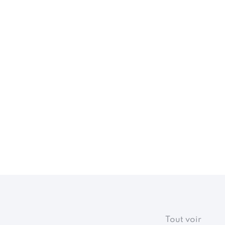
Tout voir