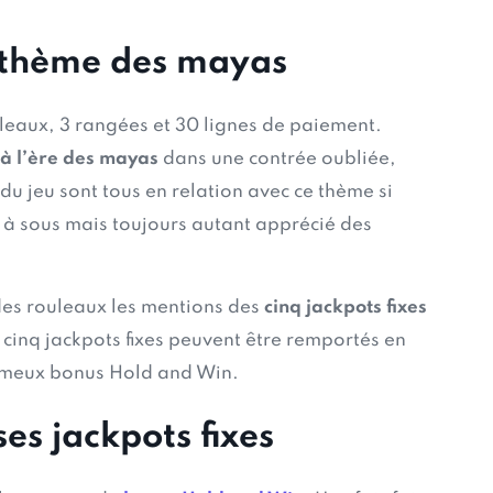
e thème des mayas
eaux, 3 rangées et 30 lignes de paiement.
 à l’ère des mayas
dans une contrée oubliée,
du jeu sont tous en relation avec ce thème si
 à sous mais toujours autant apprécié des
des rouleaux les mentions des
cinq jackpots fixes
 cinq jackpots fixes peuvent être remportés en
fameux bonus Hold and Win.
es jackpots fixes