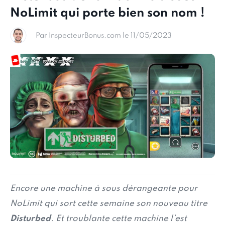
NoLimit qui porte bien son nom !
Par InspecteurBonus.com le 11/05/2023
Encore une machine à sous dérangeante pour
NoLimit qui sort cette semaine son nouveau titre
Disturbed
. Et troublante cette machine l’est