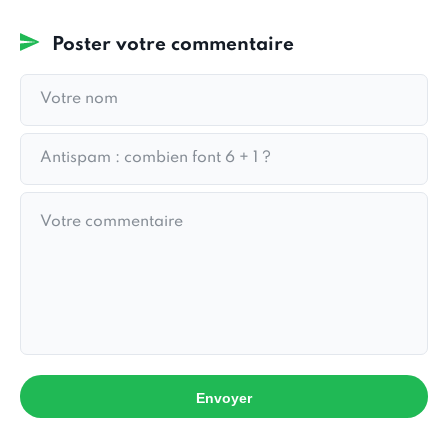
Poster votre commentaire
Envoyer