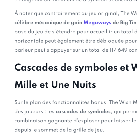
À noter que contrairement au jeu original, Th
célèbre mécanique de gain
Megaways
de Big Ti
base du jeu de s’étendre pour accueillir un total
horizontale peut également être débloquée pour a
parieur peut s’appuyer sur un total de 117 649 co
Cascades de symboles et W
Mille et Une Nuits
Sur le plan des fonctionnalités bonus, The Wish 
des joueurs : les
cascades de symboles
, qui perm
combinaison gagnante d’exploser pour laisser le
depuis le sommet de la grille de jeu.