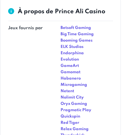
À propos de Prince Ali Casino
Jeux fournis par
Betsoft Gaming
Big Time Gaming
Booming Games
ELK Studios
Endorphina
Evolution
GameArt
Gamomat
Habanero
Microgaming
Netent
Nolimit City
Oryx Gaming
Pragmatic Play
Quickspin
Red Tiger
Relax Gaming