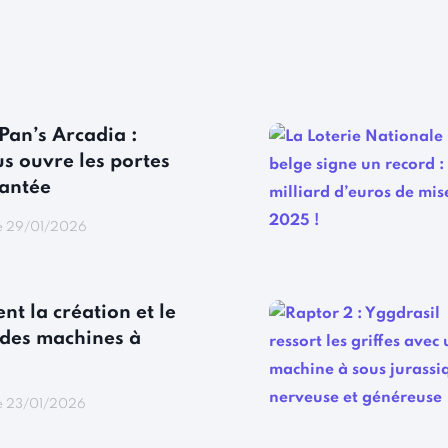
Pan’s Arcadia :
s ouvre les portes
hantée
le 29/01/2026
t la création et le
des machines à
le 23/01/2026