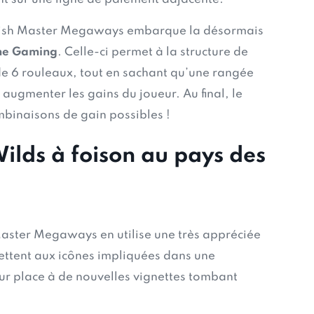
e Wish Master Megaways embarque la désormais
me Gaming
. Celle-ci permet à la structure de
 de 6 rouleaux, tout en sachant qu’une rangée
ugmenter les gains du joueur. Au final, le
mbinaisons de gain possibles !
ilds à foison au pays des
Master Megaways en utilise une très appréciée
ettent aux icônes impliquées dans une
ur place à de nouvelles vignettes tombant