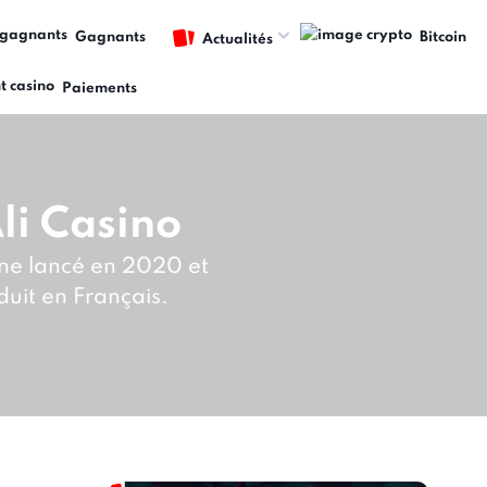
Gagnants
Bitcoin
Actualités
Paiements
li Casino
gne lancé en 2020 et
duit en Français.