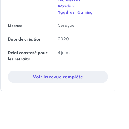
Thunderkick
Wazdan
Yggdrasil Gaming
Licence
Curaçao
Date de création
2020
Délai constaté pour
4 jours
les retraits
Voir la revue complète