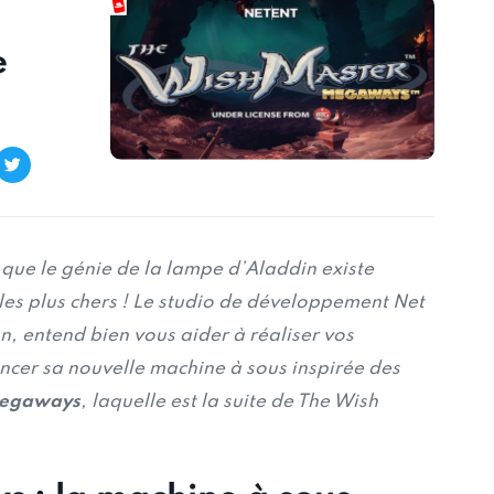
e
: que le génie de la lampe d’Aladdin existe
 les plus chers ! Le studio de développement Net
on, entend bien vous aider à réaliser vos
 lancer sa nouvelle machine à sous inspirée des
Megaways
, laquelle est la suite de The Wish