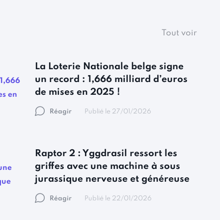
Tout voir
La Loterie Nationale belge signe
un record : 1,666 milliard d’euros
de mises en 2025 !
Réagir
Publié le 27/01/2026
Raptor 2 : Yggdrasil ressort les
griffes avec une machine à sous
jurassique nerveuse et généreuse
Réagir
Publié le 22/01/2026