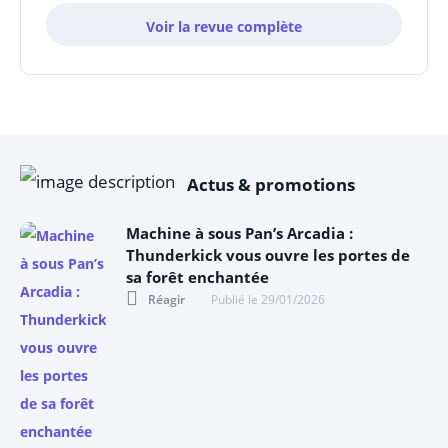
Voir la revue complète
Actus & promotions
Machine à sous Pan’s Arcadia :
Thunderkick vous ouvre les portes de
sa forêt enchantée
Réagir
Publié le 29/01/2026