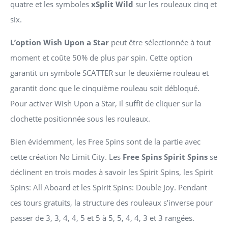
quatre et les symboles
xSplit Wild
sur les rouleaux cinq et
six.
L’option Wish Upon a Star
peut être sélectionnée à tout
moment et coûte 50% de plus par spin. Cette option
garantit un symbole SCATTER sur le deuxième rouleau et
garantit donc que le cinquième rouleau soit débloqué.
Pour activer Wish Upon a Star, il suffit de cliquer sur la
clochette positionnée sous les rouleaux.
Bien évidemment, les Free Spins sont de la partie avec
cette création No Limit City. Les
Free Spins Spirit Spins
se
déclinent en trois modes à savoir les Spirit Spins, les Spirit
Spins: All Aboard et les Spirit Spins: Double Joy. Pendant
ces tours gratuits, la structure des rouleaux s’inverse pour
passer de 3, 3, 4, 4, 5 et 5 à 5, 5, 4, 4, 3 et 3 rangées.