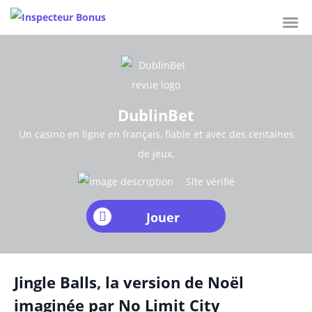
DublinBet
Un casino en ligne en français, fiable et avec des centaines
de jeux.
Site vérifié
Jouer
Jingle Balls, la version de Noël
imaginée par No Limit City