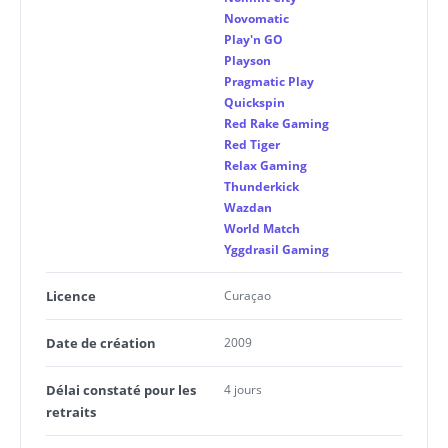
Novomatic
Play'n GO
Playson
Pragmatic Play
Quickspin
Red Rake Gaming
Red Tiger
Relax Gaming
Thunderkick
Wazdan
World Match
Yggdrasil Gaming
Licence
Curaçao
Date de création
2009
Délai constaté pour les
4 jours
retraits