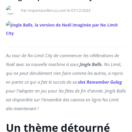
Par InspecteurBonus.com le 07/12/2023
Au tour de No Limit City de commencer les célébrations de
Noël avec sa nouvelle machine à sous
Jingle Balls
. No Limit,
qui ne peut décidément rien faire comme les autres, a repris
en partie ce qui a fait le succès de sa
slot Remember Gulag
pour l’adapter en jeu pour les fêtes de fin d’année. Jingle Balls
est disponible sur l’ensemble des casinos en ligne No Limit
dès maintenant !
Un thème détourné