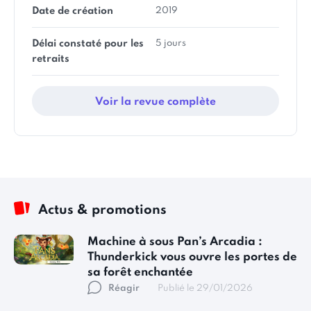
Date de création
2019
Délai constaté pour les
5 jours
retraits
Voir la revue complète
Actus & promotions
Machine à sous Pan’s Arcadia :
Thunderkick vous ouvre les portes de
sa forêt enchantée
Réagir
Publié le 29/01/2026