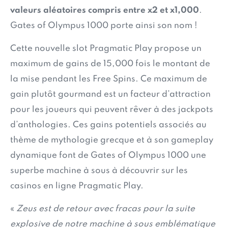
valeurs aléatoires compris entre x2 et x1,000
.
Gates of Olympus 1000 porte ainsi son nom !
Cette nouvelle slot Pragmatic Play propose un
maximum de gains de 15,000 fois le montant de
la mise pendant les Free Spins. Ce maximum de
gain plutôt gourmand est un facteur d’attraction
pour les joueurs qui peuvent rêver à des jackpots
d’anthologies. Ces gains potentiels associés au
thème de mythologie grecque et à son gameplay
dynamique font de Gates of Olympus 1000 une
superbe machine à sous à découvrir sur les
casinos en ligne Pragmatic Play.
«
Zeus est de retour avec fracas pour la suite
explosive de notre machine à sous emblématique