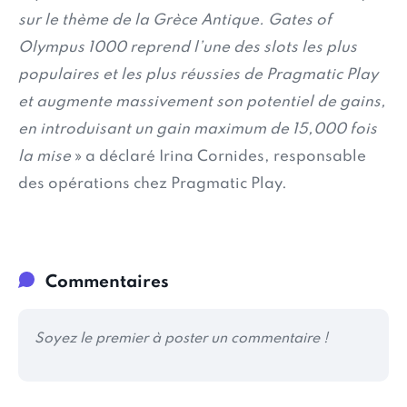
sur le thème de la Grèce Antique. Gates of
Olympus 1000 reprend l’une des slots les plus
populaires et les plus réussies de Pragmatic Play
et augmente massivement son potentiel de gains,
en introduisant un gain maximum de 15,000 fois
la mise
» a déclaré Irina Cornides, responsable
des opérations chez Pragmatic Play.
Commentaires
Soyez le premier à poster un commentaire !