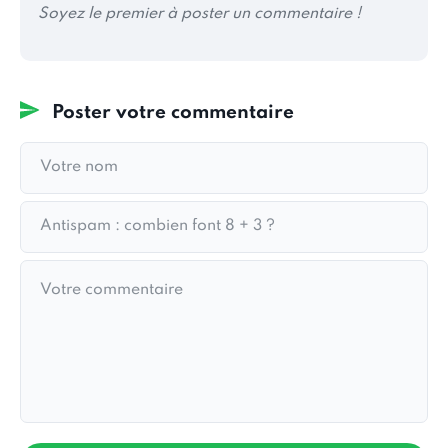
Soyez le premier à poster un commentaire !
Poster votre commentaire