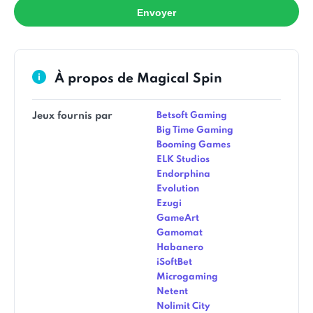
Envoyer
À propos de Magical Spin
Jeux fournis par
Betsoft Gaming
Big Time Gaming
Booming Games
ELK Studios
Endorphina
Evolution
Ezugi
GameArt
Gamomat
Habanero
iSoftBet
Microgaming
Netent
Nolimit City