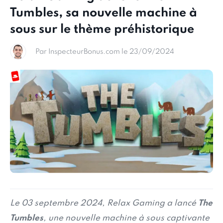
Tumbles, sa nouvelle machine à
sous sur le thème préhistorique
Par InspecteurBonus.com le 23/09/2024
Le 03 septembre 2024, Relax Gaming a lancé
The
Tumbles
, une nouvelle machine à sous captivante