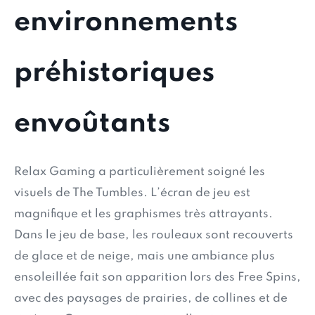
environnements
préhistoriques
envoûtants
Relax Gaming a particulièrement soigné les
visuels de The Tumbles. L’écran de jeu est
magnifique et les graphismes très attrayants.
Dans le jeu de base, les rouleaux sont recouverts
de glace et de neige, mais une ambiance plus
ensoleillée fait son apparition lors des Free Spins,
avec des paysages de prairies, de collines et de