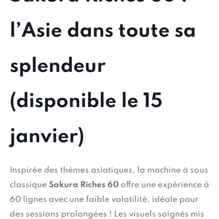
l’Asie dans toute sa
splendeur
(disponible le 15
janvier)
Inspirée des thèmes asiatiques, la machine à sous
classique
Sakura Riches 60
offre une expérience à
60 lignes avec une faible volatilité, idéale pour
des sessions prolongées ! Les visuels soignés mis