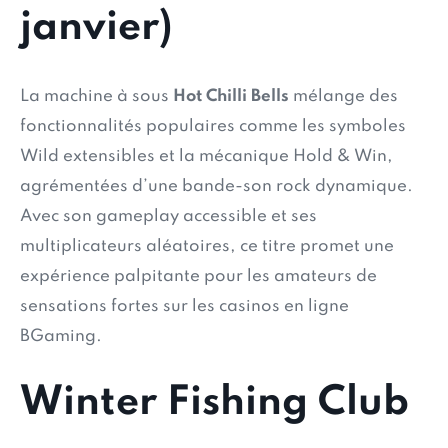
janvier)
La machine à sous
Hot Chilli Bells
mélange des
fonctionnalités populaires comme les symboles
Wild extensibles et la mécanique Hold & Win,
agrémentées d’une bande-son rock dynamique.
Avec son gameplay accessible et ses
multiplicateurs aléatoires, ce titre promet une
expérience palpitante pour les amateurs de
sensations fortes sur les casinos en ligne
BGaming.
Winter Fishing Club