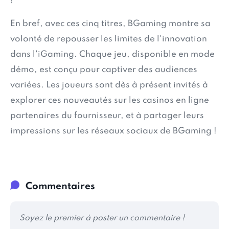
!
En bref, avec ces cinq titres, BGaming montre sa
volonté de repousser les limites de l'innovation
dans l'iGaming. Chaque jeu, disponible en mode
démo, est conçu pour captiver des audiences
variées. Les joueurs sont dès à présent invités à
explorer ces nouveautés sur les casinos en ligne
partenaires du fournisseur, et à partager leurs
impressions sur les réseaux sociaux de BGaming !
Commentaires
Soyez le premier à poster un commentaire !