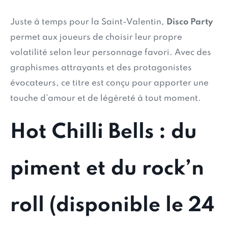
Juste à temps pour la Saint-Valentin,
Disco Party
permet aux joueurs de choisir leur propre
volatilité selon leur personnage favori. Avec des
graphismes attrayants et des protagonistes
évocateurs, ce titre est conçu pour apporter une
touche d’amour et de légèreté à tout moment.
Hot Chilli Bells : du
piment et du rock’n
roll (disponible le 24