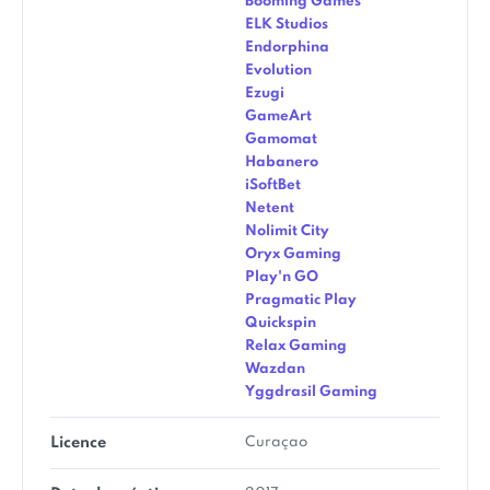
Booming Games
ELK Studios
Endorphina
Evolution
Ezugi
GameArt
Gamomat
Habanero
iSoftBet
Netent
Nolimit City
Oryx Gaming
Play'n GO
Pragmatic Play
Quickspin
Relax Gaming
Wazdan
Yggdrasil Gaming
Licence
Curaçao