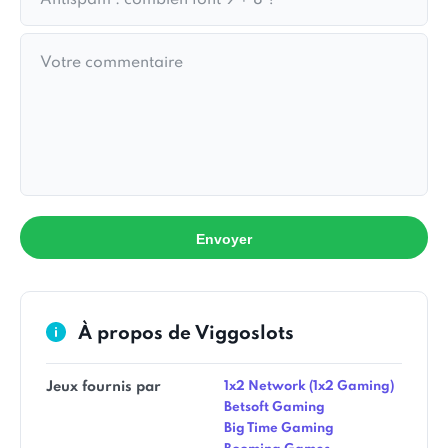
Envoyer
À propos de Viggoslots
Jeux fournis par
1x2 Network (1x2 Gaming)
Betsoft Gaming
Big Time Gaming