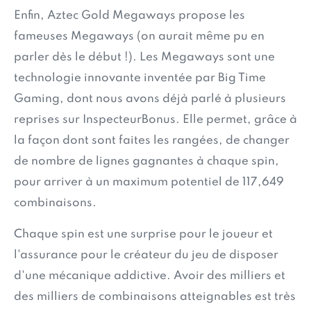
Enfin, Aztec Gold Megaways propose les
fameuses Megaways (on aurait même pu en
parler dès le début !). Les Megaways sont une
technologie innovante inventée par Big Time
Gaming, dont nous avons déjà parlé à plusieurs
reprises sur InspecteurBonus. Elle permet, grâce à
la façon dont sont faites les rangées, de changer
de nombre de lignes gagnantes à chaque spin,
pour arriver à un maximum potentiel de 117,649
combinaisons.
Chaque spin est une surprise pour le joueur et
l'assurance pour le créateur du jeu de disposer
d'une mécanique addictive. Avoir des milliers et
des milliers de combinaisons atteignables est très