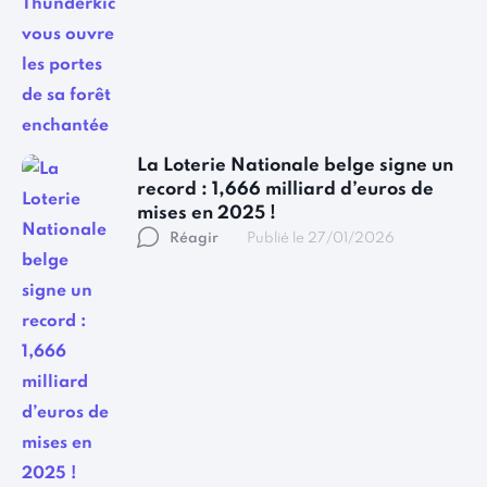
La Loterie Nationale belge signe un
record : 1,666 milliard d’euros de
mises en 2025 !
Réagir
Publié le 27/01/2026