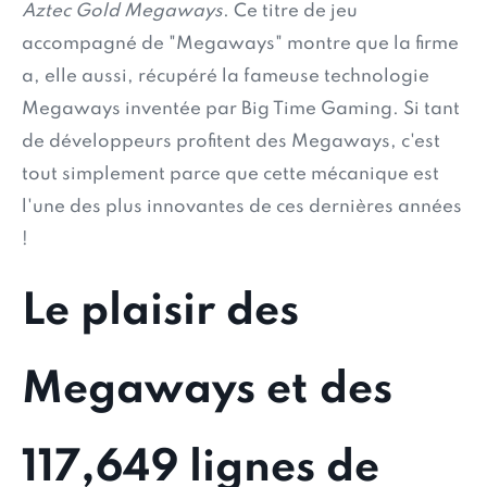
Aztec Gold Megaways
. Ce titre de jeu
accompagné de "Megaways" montre que la firme
a, elle aussi, récupéré la fameuse technologie
Megaways inventée par Big Time Gaming. Si tant
de développeurs profitent des Megaways, c'est
tout simplement parce que cette mécanique est
l'une des plus innovantes de ces dernières années
!
Le plaisir des
Megaways et des
117,649 lignes de