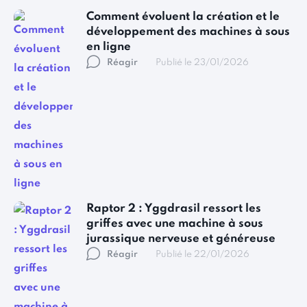
Comment évoluent la création et le
développement des machines à sous
en ligne
Réagir
Publié le 23/01/2026
Raptor 2 : Yggdrasil ressort les
griffes avec une machine à sous
jurassique nerveuse et généreuse
Réagir
Publié le 22/01/2026