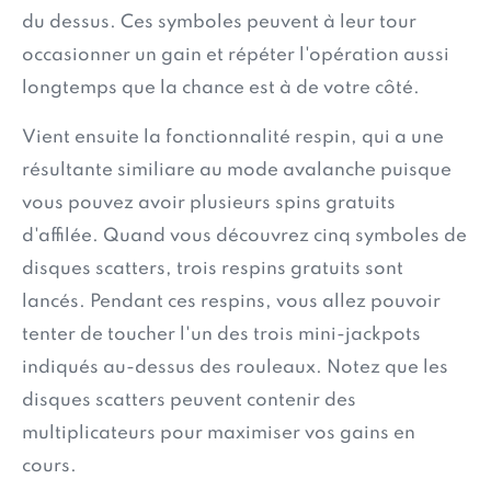
du dessus. Ces symboles peuvent à leur tour
occasionner un gain et répéter l'opération aussi
longtemps que la chance est à de votre côté.
Vient ensuite la fonctionnalité respin, qui a une
résultante similiare au mode avalanche puisque
vous pouvez avoir plusieurs spins gratuits
d'affilée. Quand vous découvrez cinq symboles de
disques scatters, trois respins gratuits sont
lancés. Pendant ces respins, vous allez pouvoir
tenter de toucher l'un des trois mini-jackpots
indiqués au-dessus des rouleaux. Notez que les
disques scatters peuvent contenir des
multiplicateurs pour maximiser vos gains en
cours.