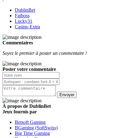
DublinBet
Fatboss
Lucky31
Casino Extra
Commentaires
Soyez le premier à poster un commentaire !
Poster votre commentaire
Envoyer
À propos de DublinBet
Jeux fournis par
Betsoft Gaming
BGaming (SoftSwiss)
Big Time Gaming