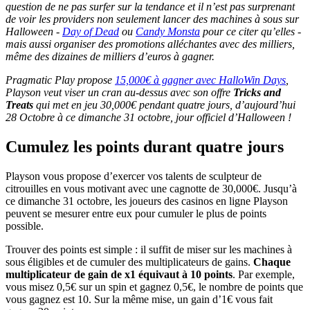
question de ne pas surfer sur la tendance et il n’est pas surprenant
de voir les providers non seulement lancer des machines à sous sur
Halloween -
Day of Dead
ou
Candy Monsta
pour ce citer qu’elles -
mais aussi organiser des promotions alléchantes avec des milliers,
même des dizaines de milliers d’euros à gagner.
Pragmatic Play propose
15,000€ à gagner avec HalloWin Days
,
Playson veut viser un cran au-dessus avec son offre
Tricks and
Treats
qui met en jeu 30,000€ pendant quatre jours, d’aujourd’hui
28 Octobre à ce dimanche 31 octobre, jour officiel d’Halloween !
Cumulez les points durant quatre jours
Playson vous propose d’exercer vos talents de sculpteur de
citrouilles en vous motivant avec une cagnotte de 30,000€. Jusqu’à
ce dimanche 31 octobre, les joueurs des casinos en ligne Playson
peuvent se mesurer entre eux pour cumuler le plus de points
possible.
Trouver des points est simple : il suffit de miser sur les machines à
sous éligibles et de cumuler des multiplicateurs de gains.
Chaque
multiplicateur de gain de x1 équivaut à 10 points
. Par exemple,
vous misez 0,5€ sur un spin et gagnez 0,5€, le nombre de points que
vous gagnez est 10. Sur la même mise, un gain d’1€ vous fait