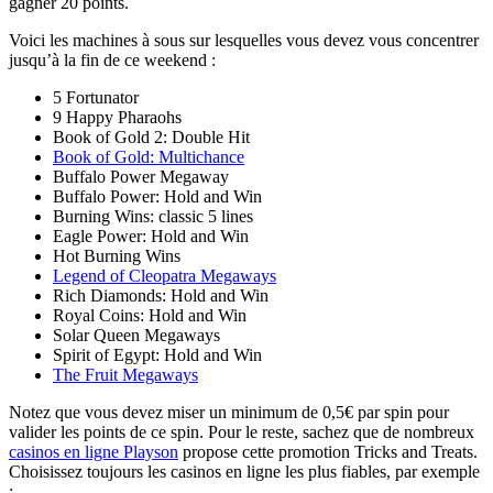
gagner 20 points.
Voici les machines à sous sur lesquelles vous devez vous concentrer
jusqu’à la fin de ce weekend :
5 Fortunator
9 Happy Pharaohs
Book of Gold 2: Double Hit
Book of Gold: Multichance
Buffalo Power Megaway
Buffalo Power: Hold and Win
Burning Wins: classic 5 lines
Eagle Power: Hold and Win
Hot Burning Wins
Legend of Cleopatra Megaways
Rich Diamonds: Hold and Win
Royal Coins: Hold and Win
Solar Queen Megaways
Spirit of Egypt: Hold and Win
The Fruit Megaways
Notez que vous devez miser un minimum de 0,5€ par spin pour
valider les points de ce spin. Pour le reste, sachez que de nombreux
casinos en ligne Playson
propose cette promotion Tricks and Treats.
Choisissez toujours les casinos en ligne les plus fiables, par exemple
: